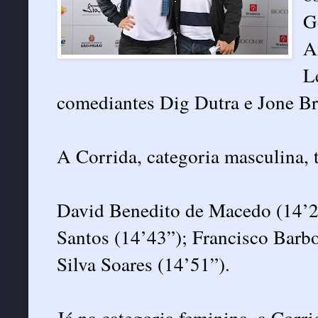
G
A
L
comediantes Dig Dutra e Jone Br
A Corrida, categoria masculina,
David Benedito de Macedo (14’28
Santos (14’43”); Francisco Barb
Silva Soares (14’51”).
Já na categoria feminina, a Corri