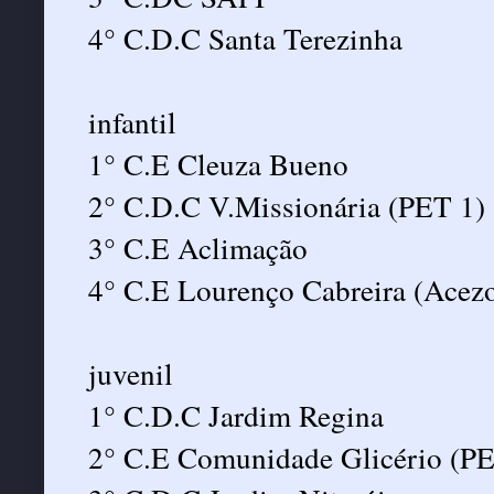
4° C.D.C Santa Terezinha
infantil
1° C.E Cleuza Bueno
2° C.D.C V.Missionária (PET 1)
3° C.E Aclimação
4° C.E Lourenço Cabreira (Acez
juvenil
1° C.D.C Jardim Regina
2° C.E Comunidade Glicério (PE