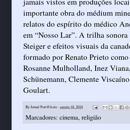
jamais vistos em produções locais
importante obra do médium minei
relatos do espírito do médico An
em “Nosso Lar”. A trilha sonora é
Steiger e efeitos visuais da canad
formado por Renato Prieto como 
Rosanne Mulholland, Inez Viana
Schünemann, Clemente Viscaíno,
Goulart.
By
Jornal Port@leste
-
agosto 18, 2010
Marcadores:
cinema
,
religião