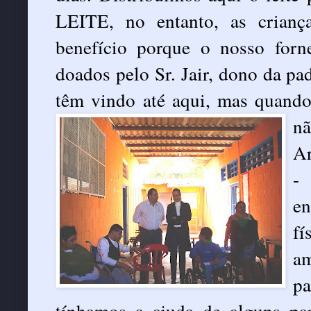
LEITE, no entanto, as crianç
benefício porque o nosso forn
doados pelo Sr. Jair, dono da pa
têm vindo até aqui, mas quando 
n
Ar
-
en
f
a
p
tínhamos a ajuda de alguns pa