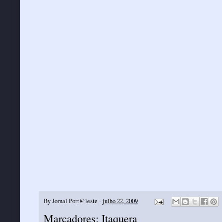
By
Jornal Port@leste
-
julho 22, 2009
Marcadores:
Itaquera