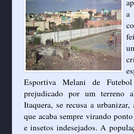
ap
a
co
fe
um
cr
e
Esportiva Melani de Futebol
prejudicado por um terreno a
Itaquera, se recusa a urbanizar,
que acaba sempre virando ponto 
e insetos indesejados. A populaç