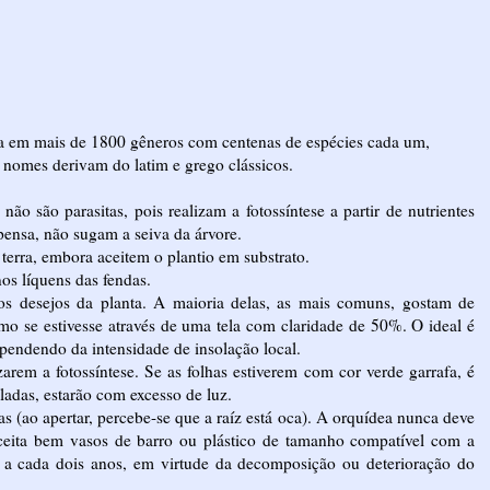
da em mais de 1800 gêneros com centenas de espécies cada um,
 nomes derivam do latim e grego clássicos.
o são parasitas, pois realizam a fotossíntese a partir de nutrientes
pensa, não sugam a seiva da árvore.
erra, embora aceitem o plantio em substrato.
nos líquens das fendas.
r os desejos da planta. A maioria delas, as mais comuns, gostam de
omo se estivesse através de uma tela com claridade de 50%. O ideal é
pendendo da intensidade de insolação local.
zarem a fotossíntese. Se as folhas estiverem com cor verde garrafa, é
ladas, estarão com excesso de luz.
as (ao apertar, percebe-se que a raíz está oca). A orquídea nunca deve
 aceita bem vasos de barro ou plástico de tamanho compatível com a
s a cada dois anos, em virtude da decomposição ou deterioração do