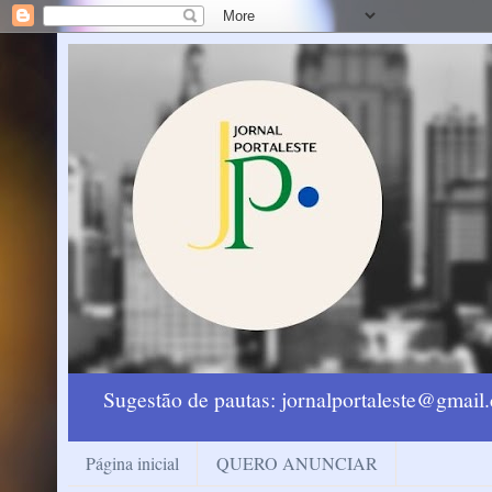
Sugestão de pautas: jornalportaleste@gmai
Página inicial
QUERO ANUNCIAR