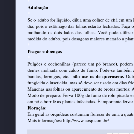
*
Adubação
*
Se o adubo for líquido, dilua uma colher de chá em um 
dia, pois o estômago das folhas estarão fechados. Faça 
molhando os dois lados das folhas. Você pode utilizar
medida do adubo, pois dosagens maiores matarão a plant
*
Pragas e doenças
*
Pulgões e cochonilhas (parece um pó branco), podem
dentes molhada com caldo de fumo. Pode-se também ap
não use os de querosene.
baratas, formigas, etc.,
Out
fungicida e inseticida, mas só deve ser usado em dias fri
Manchas nas folhas ou aparecimento de brotos mortos: 
Modo de preparo: Ferva 100g de fumo de rolo picado em 
em pó e borrife as plantas infectadas. É importante ferve
Floração:
Em geral as orquídeas costumam florecer de uma a quatr
Mais informações:
http://www.aosp.com.br/