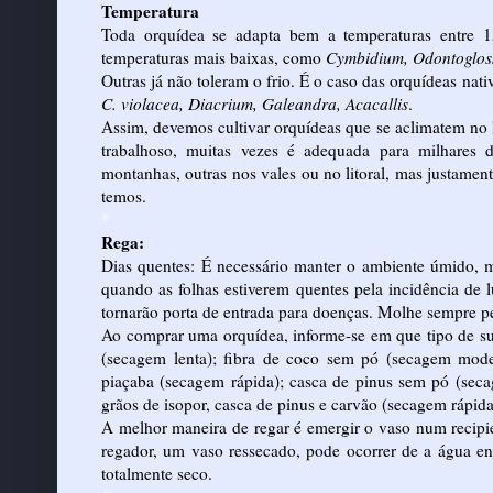
Temperatura
Toda orquídea se adapta bem a temperaturas entre 1
temperaturas mais baixas, como
Cymbidium, Odontoglos
Outras já não toleram o frio. É o caso das orquídeas na
C. violacea, Diacrium, Galeandra, Acacallis
.
Assim, devemos cultivar orquídeas que se aclimatem no l
trabalhoso, muitas vezes é adequada para milhares 
montanhas, outras nos vales ou no litoral, mas justament
temos.
*
Rega:
Dias quentes: É necessário manter o ambiente úmido, m
quando as folhas estiverem quentes pela incidência de 
tornarão porta de entrada para doenças. Molhe sempre pe
Ao comprar uma orquídea, informe-se em que tipo de sub
(secagem lenta); fibra de coco sem pó (secagem mod
piaçaba (secagem rápida); casca de pinus sem pó (sec
grãos de isopor, casca de pinus e carvão (secagem rápid
A melhor maneira de regar é emergir o vaso num recip
regador, um vaso ressecado, pode ocorrer de a água enc
totalmente seco.