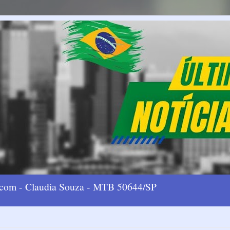
l.com - Claudia Souza - MTB 50644/SP