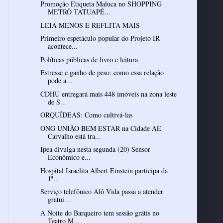
Promoção Etiqueta Maluca no SHOPPING
METRÔ TATUAPÉ...
LEIA MENOS E REFLITA MAIS
Primeiro espetáculo popular do Projeto IR
acontece...
Políticas públicas de livro e leitura
Estresse e ganho de peso: como essa relação
pode a...
CDHU entregará mais 448 imóveis na zona leste
de S...
ORQUÍDEAS: Como cultivá-las
ONG UNIÃO BEM ESTAR na Cidade AE
Carvalho está tra...
Ipea divulga nesta segunda (20) Sensor
Econômico e...
Hospital Israelita Albert Einstein participa da
1ª...
Serviço telefônico Alô Vida passa a atender
gratui...
A Noite do Barqueiro tem sessão grátis no
Teatro M...