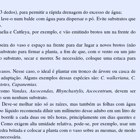
 dedos), para permitir a rápida drenagem do excesso de água;
 lave-o num balde com água para dispersar o pó. Evite substratos que
.
aelia e Cattleya, por exemplo, e vão emitindo brotos um na frente do
 beira do vaso e espaço na frente para dar lugar a novos brotos (não
ubstrato para firmar a planta, a fim de que, com o vento ou um jato
no substrato, secar e morrer. Se necessário, coloque uma estaca para
vasos. Nesse caso, o ideal é plantar em tronco de árvore ou casca de
a adaptação. Alguns exemplos dessas espécies são:
C. walkeriana, C.
ptotes, Capanemias.
, como
Vandas, Ascocendas, Rhynchastylis, Ascocentrum,
devem ser
to sem nenhum substrato.
. Deve-se molhar não só as raízes, mas também as folhas com água
o líquido recomenda diluir um milímetro desse adubo em um litro de
e borrife a cada duas ou três horas, principlamente em dias quentes e
. Como exigem alta umidade relativa, pode-se, por exemplo, usar um
pedra britada e colocar a planta com o vaso sobre as mesmas, de modo
necessária.