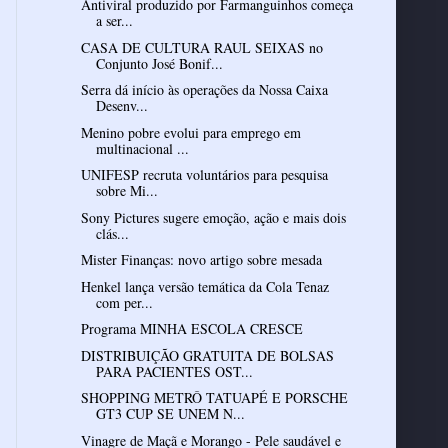
Antiviral produzido por Farmanguinhos começa
a ser...
CASA DE CULTURA RAUL SEIXAS no
Conjunto José Bonif...
Serra dá início às operações da Nossa Caixa
Desenv...
Menino pobre evolui para emprego em
multinacional ...
UNIFESP recruta voluntários para pesquisa
sobre Mi...
Sony Pictures sugere emoção, ação e mais dois
clás...
Mister Finanças: novo artigo sobre mesada
Henkel lança versão temática da Cola Tenaz
com per...
Programa MINHA ESCOLA CRESCE
DISTRIBUIÇÃO GRATUITA DE BOLSAS
PARA PACIENTES OST...
SHOPPING METRÔ TATUAPÉ E PORSCHE
GT3 CUP SE UNEM N...
Vinagre de Maçã e Morango - Pele saudável e