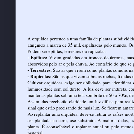
A orquídea pertence a uma família de plantas subdividi
atingindo a marca de 35 mil, espalhadas pelo mundo. Os
Podem ser epífitas, terrestres ou rupícolas:
- Epífitas:
Vivem grudadas em troncos de árvores, mas nã
absorvidos pelo ar e pela chuva. Ao contrário do que se 
- Terrestres
: São as que vivem como plantas comuns na t
- Rupícolas
: São as que vivem sobre as rochas, fixadas 
Cultivar orquídeas exige sensibilidade para identifica
luminosidade sem sol direto. A luz deve ser indireta, c
manter as plantas sob uma tela sombrite de 50 a 70%, de
Assim elas receberão claridade em luz difusa para reali
sinal que estão precisando de mais luz. Se ficarem amare
Ao replantar uma orquídea, deve-se retirar as raízes mort
ser plantada na terra, use substrato. A maioria delas,
planta. É aconselhável o replante anual ou pelo meno
material.