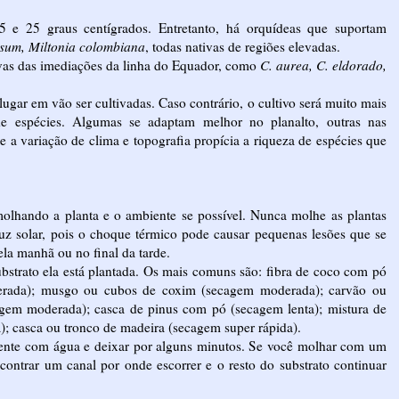
5 e 25 graus centígrados. Entretanto, há orquídeas que suportam
sum, Miltonia colombiana
, todas nativas de regiões elevadas.
tivas das imediações da linha do Equador, como
C. aurea, C. eldorado,
ugar em vão ser cultivadas. Caso contrário, o cultivo será muito mais
de espécies. Algumas se adaptam melhor no planalto, outras nas
e a variação de clima e topografia propícia a riqueza de espécies que
olhando a planta e o ambiente se possível. Nunca molhe as plantas
luz solar, pois o choque térmico pode causar pequenas lesões que se
la manhã ou no final da tarde.
strato ela está plantada. Os mais comuns são: fibra de coco com pó
erada); musgo ou cubos de coxim (secagem moderada); carvão ou
agem moderada); casca de pinus com pó (secagem lenta); mistura de
a); casca ou tronco de madeira (secagem super rápida).
iente com água e deixar por alguns minutos. Se você molhar com um
ontrar um canal por onde escorrer e o resto do substrato continuar