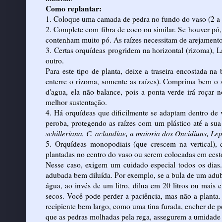
Como replantar:
1. Coloque uma camada de pedra no fundo do vaso (2 a 3
2. Complete com fibra de coco ou similar. Se houver pó,
contenham muito pó. As raízes necessitam de arejamento
3. Certas orquídeas progridem na horizontal (rizoma), L
outro.
Para este tipo de planta, deixe a traseira encostada na
enterre o rizoma, somente as raízes). Comprima bem o s
d'agua, ela não balance, pois a ponta verde irá roçar 
melhor sustentação.
4. Há orquídeas que dificilmente se adaptam dentro de 
peroba, protegendo as raízes com um plástico até a su
schilleriana, C. aclandiae, a maioria dos Oncidiuns, Le
5. Orquídeas monopodiais (que crescem na vertical)
plantadas no centro do vaso ou serem colocadas em ces
Nesse caso, exigem um cuidado especial todos os dias
adubada bem diluída. Por exemplo, se a bula de um adub
água, ao invés de um litro, dilua em 20 litros ou mais 
secos. Você pode perder a paciência, mas não a planta
recipiente bem largo, como uma tina furada, encher de 
que as pedras molhadas pela rega, assegurem a umidade 