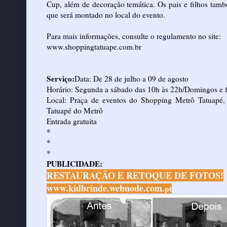
Cup, além de decoração temática. Os pais e filhos tamb
que será montado no local do evento.
Para mais informações, consulte o regulamento no site:
www.shoppingtatuape.com.br
Serviço:
Data: De 28 de julho a 09 de agosto
Horário: Segunda a sábado das 10h às 22h/Domingos e f
Local: Praça de eventos do Shopping Metrô Tatuapé, 
Tatuapé do Metrô
Entrada gratuita
*
*
*
PUBLICIDADE:
RESTAURAÇÃO E RETOQUE DE FOTOS!
www.kidbrinde.webnode.com.
pt