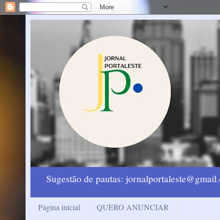
Sugestão de pautas: jornalportaleste@gmai
Página inicial
QUERO ANUNCIAR