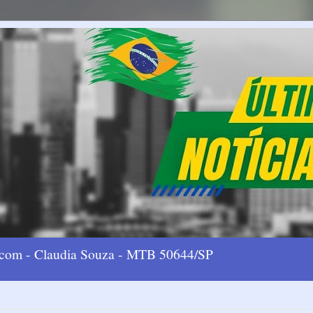
l.com - Claudia Souza - MTB 50644/SP