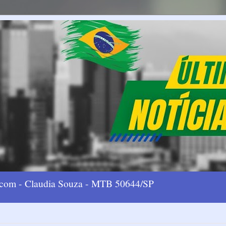
l.com - Claudia Souza - MTB 50644/SP