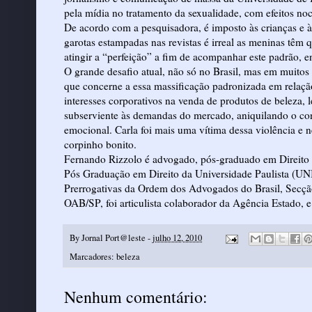
pela mídia no tratamento da sexualidade, com efeitos no
De acordo com a pesquisadora, é imposto às crianças e 
garotas estampadas nas revistas é irreal as meninas têm 
atingir a “perfeição” a fim de acompanhar este padrão, 
O grande desafio atual, não só no Brasil, mas em muitos
que concerne a essa massificação padronizada em relação
interesses corporativos na venda de produtos de beleza,
subserviente às demandas do mercado, aniquilando o conc
emocional. Carla foi mais uma vítima dessa violência e
corpinho bonito.
Fernando Rizzolo é advogado, pós-graduado em Direito P
Pós Graduação em Direito da Universidade Paulista (UNI
Prerrogativas da Ordem dos Advogados do Brasil, Secç
OAB/SP, foi articulista colaborador da Agência Estado, e
By
Jornal Port@leste
-
julho 12, 2010
Marcadores:
beleza
Nenhum comentário: