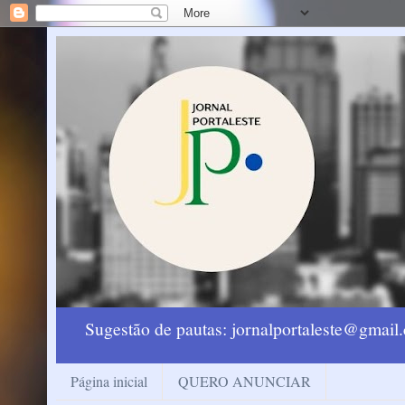
Sugestão de pautas: jornalportaleste@gmai
Página inicial
QUERO ANUNCIAR