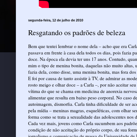
segunda-feira, 12 de julho de 2010
Resgatando os padrões de beleza
Bem que tentei lembrar o nome dela – acho que era Carl
passava em frente à casa dela todos os dias, pois fazia p
doce. Na época ela devia ter uns 17 anos. Contudo, quand
mim o tipo de menina bonita, daquelas não muito altas,
fazia dela, como disse, uma menina bonita, mas fora dos
E foi por causa de tanto assistir à TV, de admirar as m
rosto meigo e olhar doce – a Carla –, por não aceitar seu 
vítima do que se chama em medicina de anorexia nervosa,
alimentar que resulta em baixo peso corporal. No caso d
autoimagem, dismorfia. Carla tinha dificuldade de ser a
pela mídia – meninas magras, esqueléticas, com olhar s
forma como se trata a sexualidade das adolescentes nos d
Cada vez mais, jovens como Carla sucumbem aos padrões
condição de não aceitação do próprio corpo, de sua form
jornalismo e comunicação de massa da Universidade de 