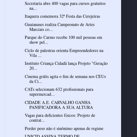
Secretaria abre 400 vagas para cursos gratuitos
na...
Itaquera comemora 32ª Festa das Cerejeiras
Guaianases realiza Campeonato de Artes
Marciais co...
Parque do Carmo recebe 100 mil pessoas em
show pel...
Ciclo de palestras orienta Empreendedores na
Vila ...
Instituto Criança Cidadã lança Projeto "Geração
20...
Cinema grátis agita o fim de semana nos CEUs
da Ci...
CATs selecionam 632 profissionais para
supermercad...
CIDADE A.E. CARVALHO GANHA
PANIFICADORA A SUA ALTURA
Vagas para deficientes físicos: Projeto de
contrat...
Perder peso não é sinônimo apenas de regime
UNICID ASSINA TERMO DE