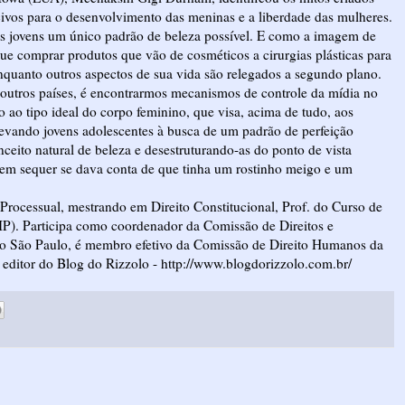
civos para o desenvolvimento das meninas e a liberdade das mulheres.
às jovens um único padrão de beleza possível. E como a imagem de
que comprar produtos que vão de cosméticos a cirurgias plásticas para
enquanto outros aspectos de sua vida são relegados a segundo plano.
 outros países, é encontrarmos mecanismos de controle da mídia no
 ao tipo ideal do corpo feminino, que visa, acima de tudo, aos
 levando jovens adolescentes à busca de um padrão de perfeição
eito natural de beleza e desestruturando-as do ponto de vista
 nem sequer se dava conta de que tinha um rostinho meigo e um
rocessual, mestrando em Direito Constitucional, Prof. do Curso de
P). Participa como coordenador da Comissão de Direitos e
ão São Paulo, é membro efetivo da Comissão de Direito Humanos da
 editor do Blog do Rizzolo -
http://www.blogdorizzolo.com.br/