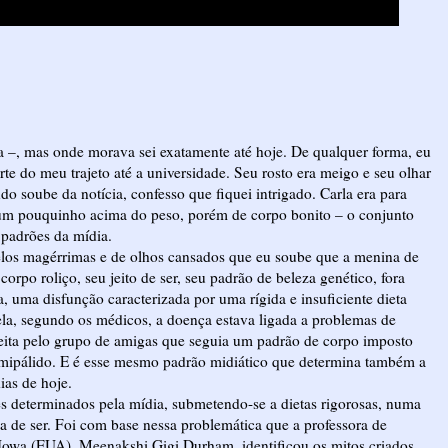
a –, mas onde morava sei exatamente até hoje. De qualquer forma, eu
arte do meu trajeto até a universidade. Seu rosto era meigo e seu olhar
o soube da notícia, confesso que fiquei intrigado. Carla era para
 um pouquinho acima do peso, porém de corpo bonito – o conjunto
 padrões da mídia.
odelos magérrimas e de olhos cansados que eu soube que a menina de
corpo roliço, seu jeito de ser, seu padrão de beleza genético, fora
 uma disfunção caracterizada por uma rígida e insuficiente dieta
ela, segundo os médicos, a doença estava ligada a problemas de
ceita pelo grupo de amigas que seguia um padrão de corpo imposto
emipálido. E é esse mesmo padrão midiático que determina também a
ias de hoje.
 determinados pela mídia, submetendo-se a dietas rigorosas, numa
a de ser. Foi com base nessa problemática que a professora de
Iowa (EUA), Meenakshi Gigi Durham, identificou os mitos criados