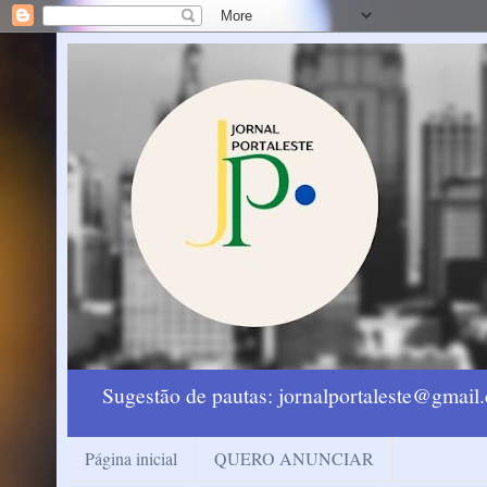
Sugestão de pautas: jornalportaleste@gmai
Página inicial
QUERO ANUNCIAR