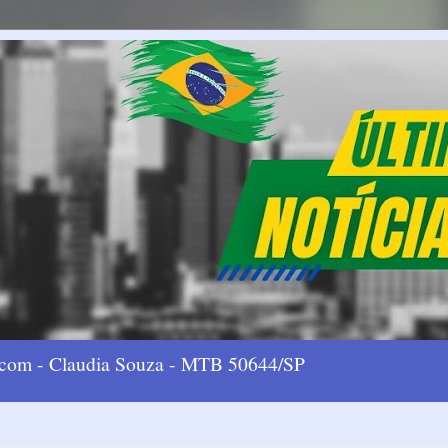
l.com - Claudia Souza - MTB 50644/SP