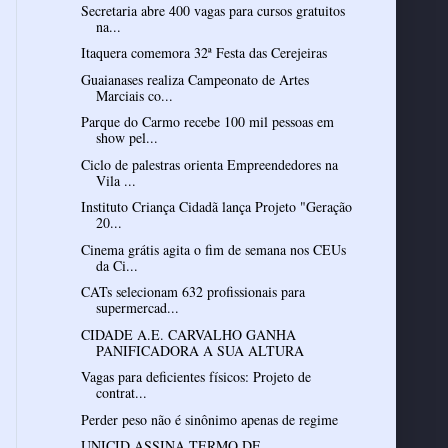
Secretaria abre 400 vagas para cursos gratuitos
na...
Itaquera comemora 32ª Festa das Cerejeiras
Guaianases realiza Campeonato de Artes
Marciais co...
Parque do Carmo recebe 100 mil pessoas em
show pel...
Ciclo de palestras orienta Empreendedores na
Vila ...
Instituto Criança Cidadã lança Projeto "Geração
20...
Cinema grátis agita o fim de semana nos CEUs
da Ci...
CATs selecionam 632 profissionais para
supermercad...
CIDADE A.E. CARVALHO GANHA
PANIFICADORA A SUA ALTURA
Vagas para deficientes físicos: Projeto de
contrat...
Perder peso não é sinônimo apenas de regime
UNICID ASSINA TERMO DE