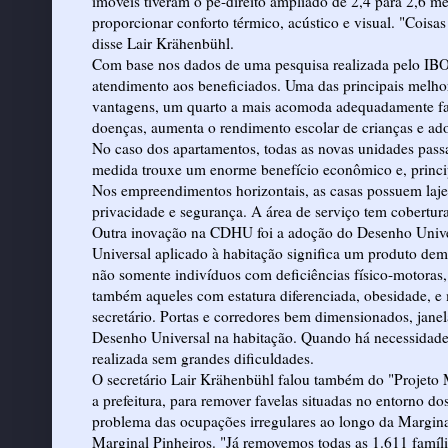
imóveis tiveram o pé-direito ampliado de 2,4 para 2,6 me
proporcionar conforto térmico, acústico e visual. "Cois
disse Lair Krähenbühl.
Com base nos dados de uma pesquisa realizada pelo I
atendimento aos beneficiados. Uma das principais melhori
vantagens, um quarto a mais acomoda adequadamente fam
doenças, aumenta o rendimento escolar de crianças e ado
No caso dos apartamentos, todas as novas unidades pass
medida trouxe um enorme benefício econômico e, princi
Nos empreendimentos horizontais, as casas possuem laje
privacidade e segurança. A área de serviço tem cobertura
Outra inovação na CDHU foi a adoção do Desenho Univers
Universal aplicado à habitação significa um produto demo
não somente indivíduos com deficiências físico-motoras, 
também aqueles com estatura diferenciada, obesidade, e 
secretário. Portas e corredores bem dimensionados, jane
Desenho Universal na habitação. Quando há necessidade d
realizada sem grandes dificuldades.
O secretário Lair Krähenbühl falou também do "Projeto 
a prefeitura, para remover favelas situadas no entorno dos
problema das ocupações irregulares ao longo da Marginal
Marginal Pinheiros. "Já removemos todas as 1.611 famíl