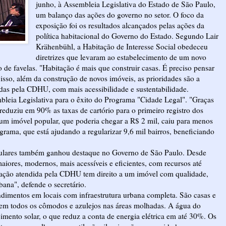
junho, à Assembleia Legislativa do Estado de São Paulo,
um balanço das ações do governo no setor. O foco da
exposição foi os resultados alcançados pelas ações da
política habitacional do Governo do Estado. Segundo Lair
Krähenbühl, a Habitação de Interesse Social obedeceu
diretrizes que levaram ao estabelecimento de um novo
 de favelas. "Habitação é mais que construir casas. É preciso pensar
r isso, além da construção de novos imóveis, as prioridades são a
das pela CDHU, com mais acessibilidade e sustentabilidade.
bleia Legislativa para o êxito do Programa "Cidade Legal". "Graças
reduziu em 90% as taxas de cartório para o primeiro registro dos
 de um imóvel popular, que poderia chegar a R$ 2 mil, caiu para menos
rama, que está ajudando a regularizar 9,6 mil bairros, beneficiando
ulares também ganhou destaque no Governo de São Paulo. Desde
ores, modernos, mais acessíveis e eficientes, com recursos até
lação atendida pela CDHU tem direito a um imóvel com qualidade,
bana", defende o secretário.
ndimentos em locais com infraestrutura urbana completa. São casas e
em todos os cômodos e azulejos nas áreas molhadas. A água do
imento solar, o que reduz a conta de energia elétrica em até 30%. Os