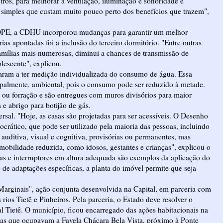
tros, para melhorar a ventilação, iluminação e sonoridade e
as simples que custam muito pouco perto dos benefícios que trazem",
BOPE, a CDHU incorporou mudanças para garantir um melhor
as apontadas foi a inclusão do terceiro dormitório. "Entre outras
ílias mais numerosas, diminui a chances de transmissão de
lescente", explicou.
aram a ter medição individualizada do consumo de água. Essa
palmente, ambiental, pois o consumo pode ser reduzido à metade.
 ou forração e são entregues com muros divisórios para maior
 e abrigo para botijão de gás.
al. "Hoje, as casas são projetadas para ser acessíveis. O Desenho
crático, que pode ser utilizado pela maioria das pessoas, incluindo
auditiva, visual e cognitiva, provisórias ou permanentes, mas
mobilidade reduzida, como idosos, gestantes e crianças", explicou o
las e interruptores em altura adequada são exemplos da aplicação do
e adaptações específicas, a planta do imóvel permite que seja
Marginais", ação conjunta desenvolvida na Capital, em parceria com
 rios Tietê e Pinheiros. Pela parceria, o Estado deve resolver o
 Tietê. O município, ficou encarregado das ações habitacionais na
ias que ocupavam a Favela Chácara Bela Vista, próximo à Ponte