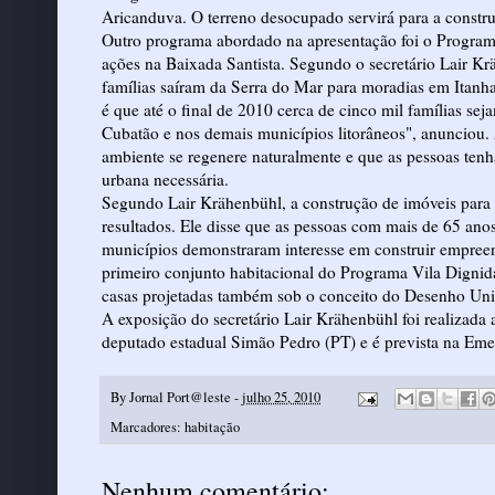
Aricanduva. O terreno desocupado servirá para a constru
Outro programa abordado na apresentação foi o Program
ações na Baixada Santista. Segundo o secretário Lair Kr
famílias saíram da Serra do Mar para moradias em Itanha
é que até o final de 2010 cerca de cinco mil famílias s
Cubatão e nos demais municípios litorâneos", anunciou. 
ambiente se regenere naturalmente e que as pessoas ten
urbana necessária.
Segundo Lair Krähenbühl, a construção de imóveis para 
resultados. Ele disse que as pessoas com mais de 65 an
municípios demonstraram interesse em construir empreen
primeiro conjunto habitacional do Programa Vila Dignid
casas projetadas também sob o conceito do Desenho Unive
A exposição do secretário Lair Krähenbühl foi realizada 
deputado estadual Simão Pedro (PT) e é prevista na Eme
By
Jornal Port@leste
-
julho 25, 2010
Marcadores:
habitação
Nenhum comentário: