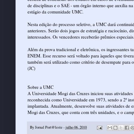
de disciplinas e o SAE - um órgão interno que auxilia n
estágio da comunidade UMC.
Nesta edição do processo seletivo, a UMC dará continui
anteriores. Serão dois jogos de estratégia e raciocínio, d
interessados. Os vencedores receberão prêmios especiais
Além da prova tradicional e eletrônica, os ingressantes t
ENEM. Esse recurso será voltado para àqueles que tiv
também será utilizado como critério de desempate para o 
(JC)
Sobre a UMC
A Universidade Mogi das Cruzes iniciou suas atividades 
reconhecida como Universidade em 1973, sendo a 2ª insti
implantada. Atualmente, desenvolve suas atividades de 
Mogi das Cruzes, que conta com três unidades, e o camp
By
Jornal Port@leste
-
julho 06, 2010