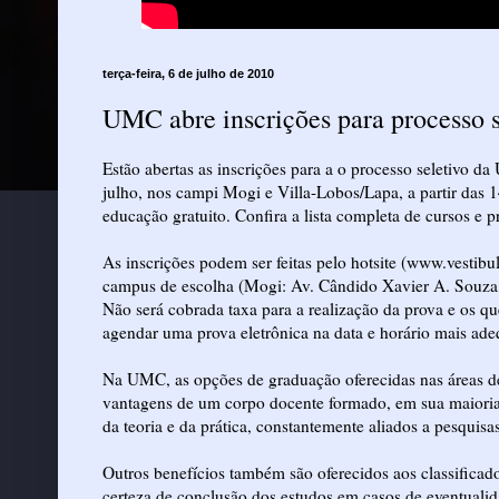
terça-feira, 6 de julho de 2010
UMC abre inscrições para processo s
Estão abertas as inscrições para a o processo seletivo 
julho, nos campi Mogi e Villa-Lobos/Lapa, a partir das 
educação gratuito. Confira a lista completa de cursos e p
As inscrições podem ser feitas pelo hotsite (www.vestib
campus de escolha (Mogi: Av. Cândido Xavier A. Souza,
Não será cobrada taxa para a realização da prova e os 
agendar uma prova eletrônica na data e horário mais ad
Na UMC, as opções de graduação oferecidas nas áreas 
vantagens de um corpo docente formado, em sua maioria,
da teoria e da prática, constantemente aliados a pesquisa
Outros benefícios também são oferecidos aos classificad
certeza de conclusão dos estudos em casos de eventualid