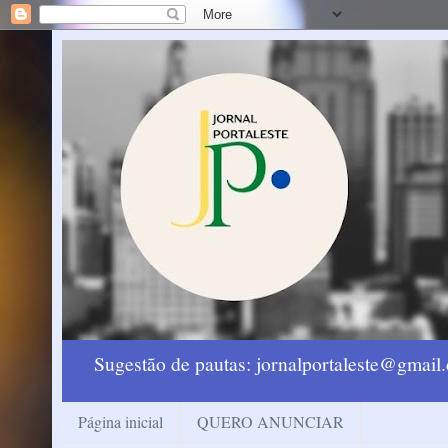
Sugestão de pautas: jornalportaleste@gmai
Página inicial
QUERO ANUNCIAR