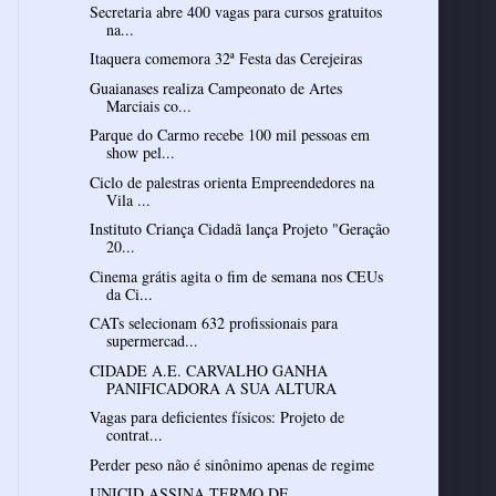
Secretaria abre 400 vagas para cursos gratuitos
na...
Itaquera comemora 32ª Festa das Cerejeiras
Guaianases realiza Campeonato de Artes
Marciais co...
Parque do Carmo recebe 100 mil pessoas em
show pel...
Ciclo de palestras orienta Empreendedores na
Vila ...
Instituto Criança Cidadã lança Projeto "Geração
20...
Cinema grátis agita o fim de semana nos CEUs
da Ci...
CATs selecionam 632 profissionais para
supermercad...
CIDADE A.E. CARVALHO GANHA
PANIFICADORA A SUA ALTURA
Vagas para deficientes físicos: Projeto de
contrat...
Perder peso não é sinônimo apenas de regime
UNICID ASSINA TERMO DE