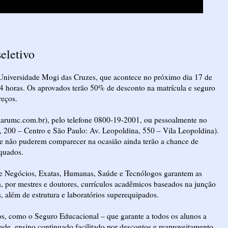
eletivo
da Universidade Mogi das Cruzes, que acontece no próximo dia 17 de
14 horas. Os aprovados terão 50% de desconto na matrícula e seguro
reços.
ularumc.com.br), pelo telefone 0800-19-2001, ou pessoalmente no
 200 – Centro e São Paulo: Av. Leopoldina, 550 – Vila Leopoldina).
que não puderem comparecer na ocasião ainda terão a chance de
equados.
de Negócios, Exatas, Humanas, Saúde e Tecnólogos garantem as
 por mestres e doutores, currículos acadêmicos baseados na junção
s, além de estrutura e laboratórios superequipados.
os, como o Seguro Educacional – que garante a todos os alunos a
ade, ensino continuado facilitado por descontos e reaproveitamento