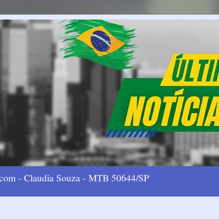
l.com - Claudia Souza - MTB 50644/SP