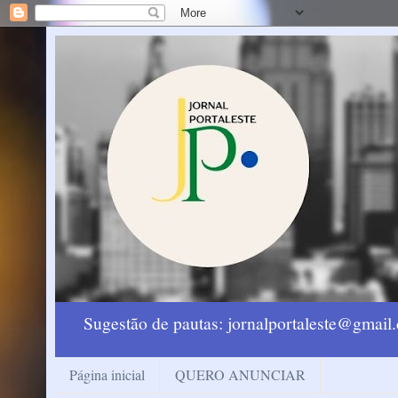
Sugestão de pautas: jornalportaleste@gmai
Página inicial
QUERO ANUNCIAR