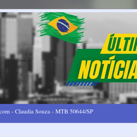
l.com - Claudia Souza - MTB 50644/SP