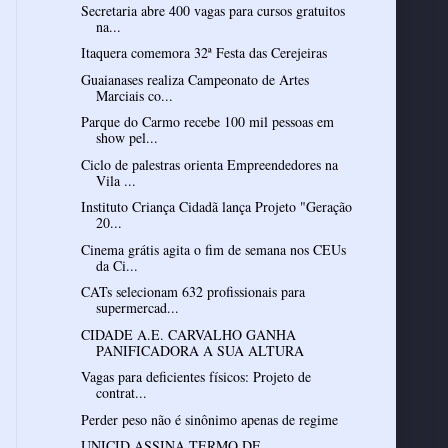
Secretaria abre 400 vagas para cursos gratuitos
na...
Itaquera comemora 32ª Festa das Cerejeiras
Guaianases realiza Campeonato de Artes
Marciais co...
Parque do Carmo recebe 100 mil pessoas em
show pel...
Ciclo de palestras orienta Empreendedores na
Vila ...
Instituto Criança Cidadã lança Projeto "Geração
20...
Cinema grátis agita o fim de semana nos CEUs
da Ci...
CATs selecionam 632 profissionais para
supermercad...
CIDADE A.E. CARVALHO GANHA
PANIFICADORA A SUA ALTURA
Vagas para deficientes físicos: Projeto de
contrat...
Perder peso não é sinônimo apenas de regime
UNICID ASSINA TERMO DE