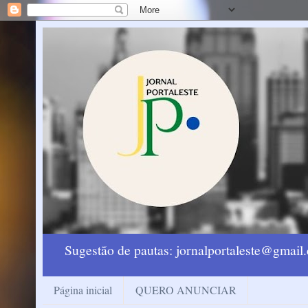
Sugestão de pautas: jornalportaleste@gmai
Página inicial
QUERO ANUNCIAR