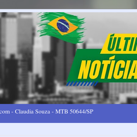
l.com - Claudia Souza - MTB 50644/SP