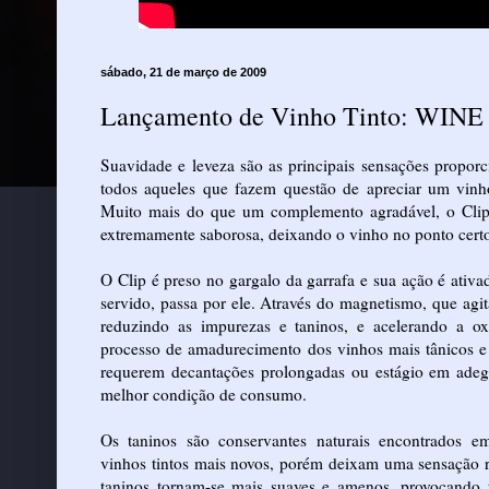
sábado, 21 de março de 2009
Lançamento de Vinho Tinto: WINE
Suavidade e leveza são as principais sensações propor
todos aqueles que fazem questão de apreciar um vinho
Muito mais do que um complemento agradável, o Clip
extremamente saborosa, deixando o vinho no ponto certo
O Clip é preso no gargalo da garrafa e sua ação é ativ
servido, passa por ele. Através do magnetismo, que agi
reduzindo as impurezas e taninos, e acelerando a ox
processo de amadurecimento dos vinhos mais tânicos e
requerem decantações prolongadas ou estágio em adega
melhor condição de consumo.
Os taninos são conservantes naturais encontrados e
vinhos tintos mais novos, porém deixam uma sensação 
taninos tornam-se mais suaves e amenos, provocando t