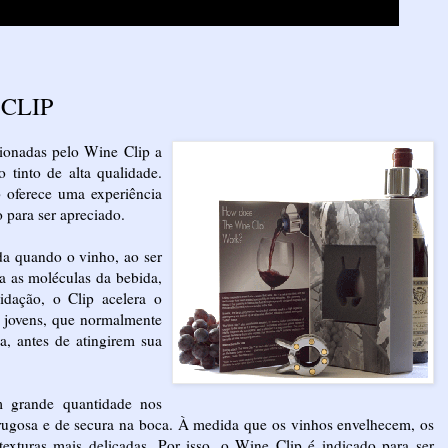
 CLIP
cionadas pelo Wine Clip a
 tinto de alta qualidade.
 oferece uma experiência
 para ser apreciado.
ada quando o vinho, ao ser
ta as moléculas da bebida,
idação, o Clip acelera o
 jovens, que normalmente
, antes de atingirem sua
m grande quantidade nos
rugosa e de secura na boca. À medida que os vinhos envelhecem, os
exturas mais delicadas. Por isso, o Wine Clip é indicado para ser