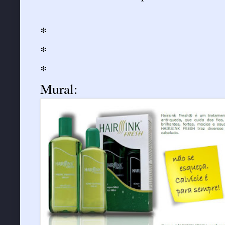
*
*
*
Mural: