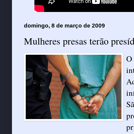
domingo, 8 de março de 2009
Mulheres presas terão presí
O 
in
Ad
in
Sã
pr
pr