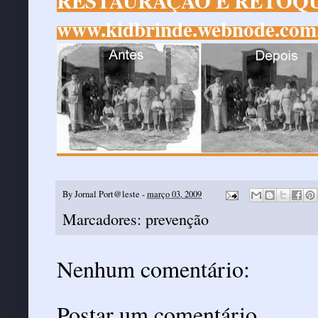
RESTAURAÇÃO E RETOQU
www.kidbrinde.webnode.com
By
Jornal Port@leste
-
março 03, 2009
Marcadores:
prevenção
Nenhum comentário:
Postar um comentário