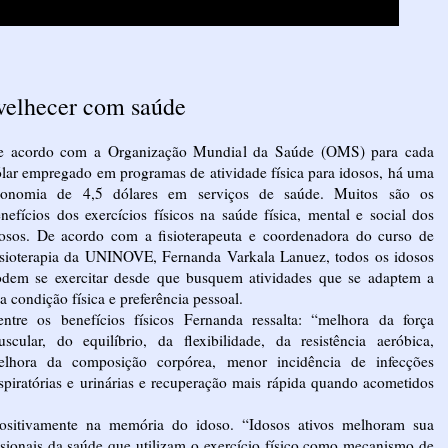
nvelhecer com saúde
e acordo com a Organização Mundial da Saúde (OMS) para cada
lar empregado em programas de atividade física para idosos, há uma
conomia de 4,5 dólares em serviços de saúde. Muitos são os
nefícios dos exercícios físicos na saúde física, mental e social dos
osos. De acordo com a fisioterapeuta e coordenadora do curso de
sioterapia da UNINOVE, Fernanda Varkala Lanuez, todos os idosos
dem se exercitar desde que busquem atividades que se adaptem a
a condição física e preferência pessoal.
ntre os benefícios físicos Fernanda ressalta: “melhora da força
scular, do equilíbrio, da flexibilidade, da resistência aeróbica,
elhora da composição corpórea, menor incidência de infecções
spiratórias e urinárias e recuperação mais rápida quando acometidos
positivamente na memória do idoso. “Idosos ativos melhoram sua
sionais da saúde que utilizam o exercício físico como mecanismo de