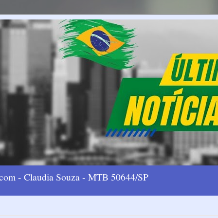
l.com - Claudia Souza - MTB 50644/SP