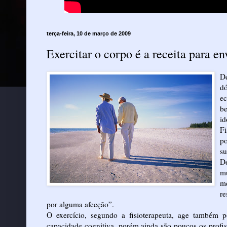
terça-feira, 10 de março de 2009
Exercitar o corpo é a receita para e
D
dó
e
be
id
Fi
po
su
De
mu
m
re
por alguma afecção”.
O exercício, segundo a fisioterapeuta, age também 
capacidade cognitiva, porém ainda são poucos os profis