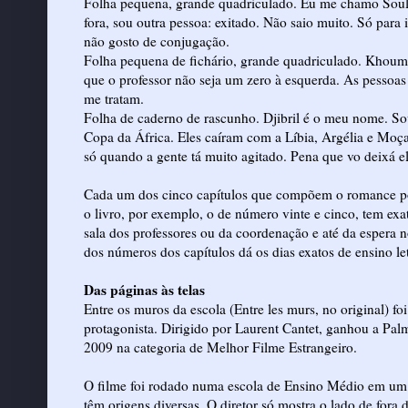
Folha pequena, grande quadriculado. Eu me chamo Soule
fora, sou outra pessoa: exitado. Não saio muito. Só para
não gosto de conjugação.
Folha pequena de fichário, grande quadriculado. Khoum
que o professor não seja um zero à esquerda. As pessoa
me tratam.
Folha de caderno de rascunho. Djibril é o meu nome. Sou
Copa da África. Eles caíram com a Líbia, Argélia e Moç
só quando a gente tá muito agitado. Pena que vo deixá ele
Cada um dos cinco capítulos que compõem o romance pos
o livro, por exemplo, o de número vinte e cinco, tem exa
sala dos professores ou da coordenação e até da espera n
dos números dos capítulos dá os dias exatos de ensino leti
Das páginas às telas
Entre os muros da escola (Entre les murs, no original) 
protagonista. Dirigido por Laurent Cantet, ganhou a Pa
2009 na categoria de Melhor Filme Estrangeiro.
O filme foi rodado numa escola de Ensino Médio em um ba
têm origens diversas. O diretor só mostra o lado de fora