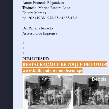
Autor: François Bégaudeau
Tradução: Marina Ribeiro Leite
Editora Martins
pp. 262 / ISBN: 978-85-61635-13-8
De: Patricia Rosseto
Assessora de Imprensa
*
*
*
PUBLICIDADE:
RESTAURAÇÃO E RETOQUE DE FOTOS!
www.kidbrinde.webnode.com.
pt