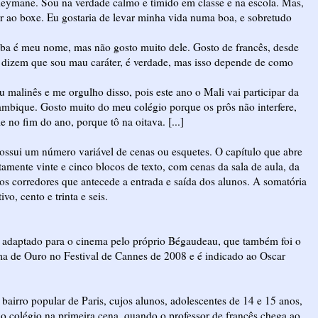
ymane. Sou na verdade calmo e tímido em classe e na escola. Mas,
 ir ao boxe. Eu gostaria de levar minha vida numa boa, e sobretudo
ba é meu nome, mas não gosto muito dele. Gosto de francês, desde
s dizem que sou mau caráter, é verdade, mas isso depende de como
 malinês e me orgulho disso, pois este ano o Mali vai participar da
ambique. Gosto muito do meu colégio porque os prôs não interfere,
 no fim do ano, porque tô na oitava. [...]
sui um número variável de cenas ou esquetes. O capítulo que abre
tamente vinte e cinco blocos de texto, com cenas da sala de aula, da
os corredores que antecede a entrada e saída dos alunos. A somatória
vo, cento e trinta e seis.
foi adaptado para o cinema pelo próprio Bégaudeau, que também foi o
lma de Ouro no Festival de Cannes de 2008 e é indicado ao Oscar
irro popular de Paris, cujos alunos, adolescentes de 14 e 15 anos,
 do colégio na primeira cena, quando o professor de francês chega ao