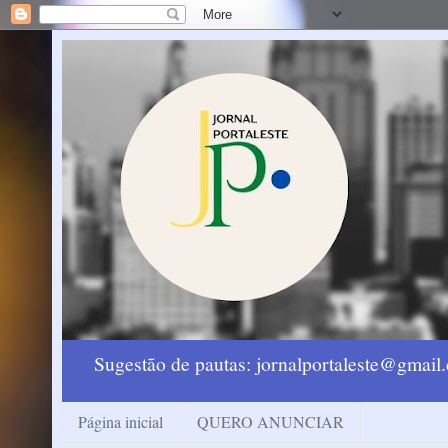
Sugestão de pautas: jornalportaleste@gmai
Página inicial
QUERO ANUNCIAR