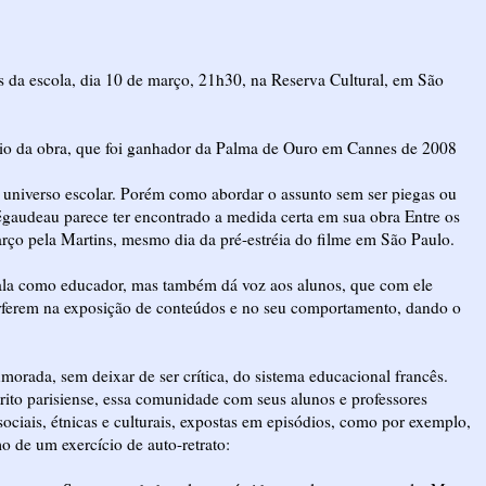
s da escola, dia 10 de março, 21h30, na Reserva Cultural, em São
ário da obra, que foi ganhador da Palma de Ouro em Cannes de 2008
o universo escolar. Porém como abordar o assunto sem ser piegas ou
Bégaudeau parece ter encontrado a medida certa em sua obra Entre os
rço pela Martins, mesmo dia da pré-estréia do filme em São Paulo.
fala como educador, mas também dá voz aos alunos, que com ele
rferem na exposição de conteúdos e no seu comportamento, dando o
rada, sem deixar de ser crítica, do sistema educacional francês.
ito parisiense, essa comunidade com seus alunos e professores
ciais, étnicas e culturais, expostas em episódios, como por exemplo,
o de um exercício de auto-retrato: