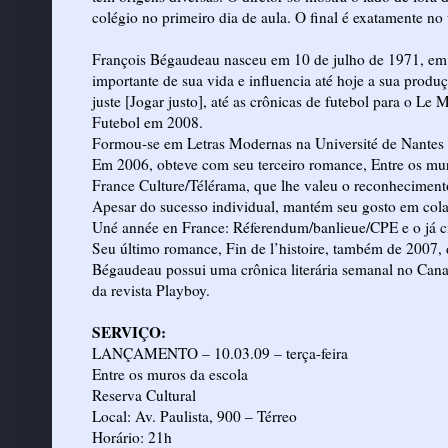
colégio no primeiro dia de aula. O final é exatamente no 
François Bégaudeau nasceu em 10 de julho de 1971, em 
importante de sua vida e influencia até hoje a sua produç
juste [Jogar justo], até as crônicas de futebol para o 
Futebol em 2008.
Formou-se em Letras Modernas na Université de Nantes 
Em 2006, obteve com seu terceiro romance, Entre os mur
France Culture/Télérama, que lhe valeu o reconhecimento
Apesar do sucesso individual, mantém seu gosto em cola
Uné année en France: Réferendum/banlieue/CPE e o já cit
Seu último romance, Fin de l’histoire, também de 2007, d
Bégaudeau possui uma crônica literária semanal no Canal 
da revista Playboy.
SERVIÇO:
LANÇAMENTO – 10.03.09 – terça-feira
Entre os muros da escola
Reserva Cultural
Local: Av. Paulista, 900 – Térreo
Horário: 21h