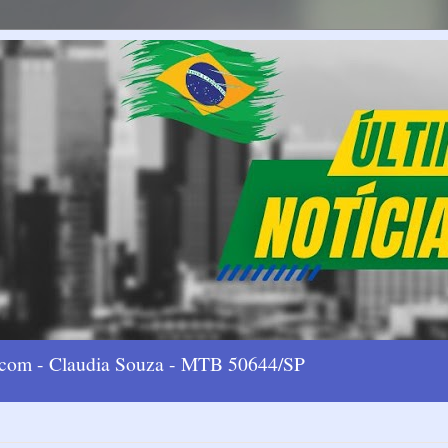
l.com - Claudia Souza - MTB 50644/SP