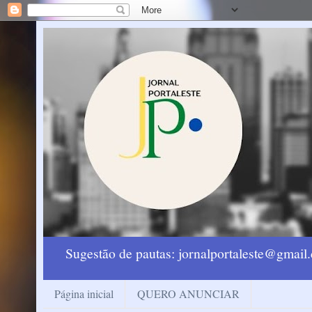
Sugestão de pautas: jornalportaleste@gmai
Página inicial
QUERO ANUNCIAR