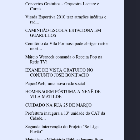
Concertos Gratuitos - Orquestra Laetare e
Virada Esportiva 2010 traz atrações inéditas e
rad...
CAMINHÃO-ESCOLA ESTACIONA EM
Cemitério da Vila Formosa pode abrigar restos
mort...
Márcio Werneck comanda o Receita Pop na
Rede TV!
EXAME DE VISTA GRATUITO NO
CONJUNTO JOSÉ BONIFÁCIO
Paper4Web, uma nova rede social
HOMENAGEM PÓSTUMA A NENÊ DE
VILA MATILDE
CUIDADO NA RUA 25 DE MARÇO
Prefeitura inaugura a 13ª unidade do CAT da
Cidade...
Segunda intervenção do Projeto "Se Liga
Povão"
Metodista e Ministério Público lançam livro