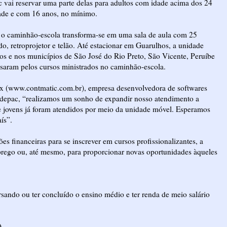
 vai reservar uma parte delas para adultos com idade acima dos 24
dade e com 16 anos, no mínimo.
 o caminhão-escola transforma-se em uma sala de aula com 25
o, retroprojetor e telão. Até estacionar em Guarulhos, a unidade
os e nos municípios de São José do Rio Preto, São Vicente, Peruíbe
ssaram pelos cursos ministrados no caminhão-escola.
nix (www.contmatic.com.br), empresa desenvolvedora de softwares
Idepac, “realizamos um sonho de expandir nosso atendimento a
 de jovens já foram atendidos por meio da unidade móvel. Esperamos
ís”.
s financeiras para se inscrever em cursos profissionalizantes, a
emprego ou, até mesmo, para proporcionar novas oportunidades àqueles
.
ursando ou ter concluído o ensino médio e ter renda de meio salário
)