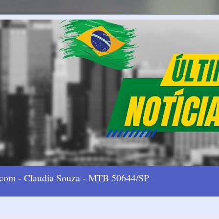
l.com - Claudia Souza - MTB 50644/SP