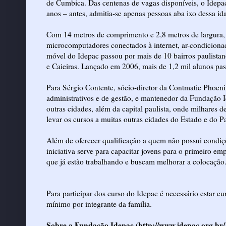
de Cumbica. Das centenas de vagas disponíveis, o Idepac
anos – antes, admitia-se apenas pessoas aba ixo dessa i
Com 14 metros de comprimento e 2,8 metros de largura,
microcomputadores conectados à internet, ar-condicionad
móvel do Idepac passou por mais de 10 bairros paulistan
e Caieiras. Lançado em 2006, mais de 1,2 mil alunos pa
Para Sérgio Contente, sócio-diretor da Contmatic Phoe
administrativos e de gestão, e mantenedor da Fundação 
outras cidades, além da capital paulista, onde milhares
levar os cursos a muitas outras cidades do Estado e do Pa
Além de oferecer qualificação a quem não possui condiçõe
iniciativa serve para capacitar jovens para o primeiro 
que já estão trabalhando e buscam melhorar a colocação
Para participar dos curso do Idepac é necessário estar c
mínimo por integrante da família.
Sobre a Fundação Idepac (
http://www.idepac.org.br/