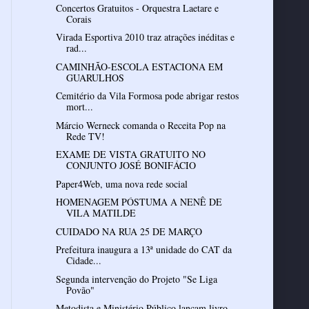
Concertos Gratuitos - Orquestra Laetare e
Virada Esportiva 2010 traz atrações inéditas e
rad...
CAMINHÃO-ESCOLA ESTACIONA EM
Cemitério da Vila Formosa pode abrigar restos
mort...
Márcio Werneck comanda o Receita Pop na
Rede TV!
EXAME DE VISTA GRATUITO NO
CONJUNTO JOSÉ BONIFÁCIO
Paper4Web, uma nova rede social
HOMENAGEM PÓSTUMA A NENÊ DE
VILA MATILDE
CUIDADO NA RUA 25 DE MARÇO
Prefeitura inaugura a 13ª unidade do CAT da
Cidade...
Segunda intervenção do Projeto "Se Liga
Povão"
Metodista e Ministério Público lançam livro