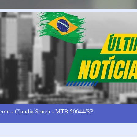
l.com - Claudia Souza - MTB 50644/SP