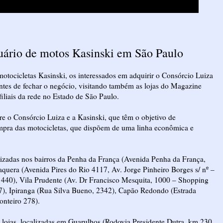
uário de motos Kasinski em São Paulo
otocicletas Kasinski, os interessados em adquirir o Consórcio Luiza
ntes de fechar o negócio, visitando também as lojas do Magazine
iliais da rede no Estado de São Paulo.
re o Consórcio Luiza e a Kasinski, que têm o objetivo de
compra das motocicletas, que dispõem de uma linha econômica e
alizadas nos bairros da Penha da França (Avenida Penha da França,
quera (Avenida Pires do Rio 4117, Av. Jorge Pinheiro Borges s/ nº –
440), Vila Prudente (Av. Dr Francisco Mesquita, 1000 – Shopping
7), Ipiranga (Rua Silva Bueno, 2342), Capão Redondo (Estrada
onteiro 278).
 lojas, localizadas em Guarulhos (Rodovia Presidente Dutra, km 230,