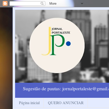
Sugestão de pautas: jornalportaleste@gmai
Página inicial
QUERO ANUNCIAR