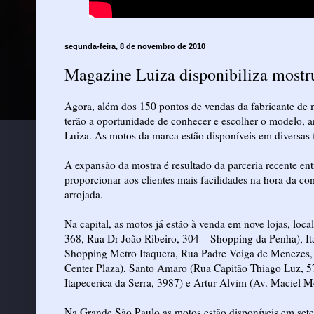
segunda-feira, 8 de novembro de 2010
Magazine Luiza disponibiliza mostr
Agora, além dos 150 pontos de vendas da fabricante de m
terão a oportunidade de conhecer e escolher o modelo, a
Luiza. As motos da marca estão disponíveis em diversas f
A expansão da mostra é resultado da parceria recente ent
proporcionar aos clientes mais facilidades na hora da 
arrojada.
Na capital, as motos já estão à venda em nove lojas, loc
368, Rua Dr João Ribeiro, 304 – Shopping da Penha), Ita
Shopping Metro Itaquera, Rua Padre Veiga de Menezes, 
Center Plaza), Santo Amaro (Rua Capitão Thiago Luz, 5
Itapecerica da Serra, 3987) e Artur Alvim (Av. Maciel M
Na Grande São Paulo as motos estão disponíveis em sete