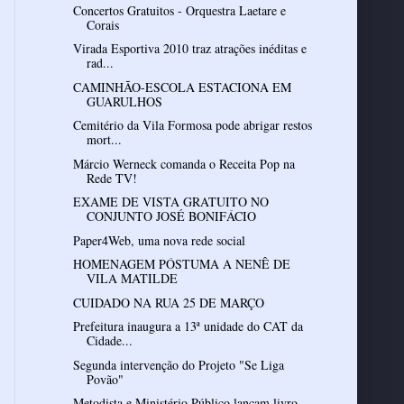
Concertos Gratuitos - Orquestra Laetare e
Virada Esportiva 2010 traz atrações inéditas e
rad...
CAMINHÃO-ESCOLA ESTACIONA EM
Cemitério da Vila Formosa pode abrigar restos
mort...
Márcio Werneck comanda o Receita Pop na
Rede TV!
EXAME DE VISTA GRATUITO NO
CONJUNTO JOSÉ BONIFÁCIO
Paper4Web, uma nova rede social
HOMENAGEM PÓSTUMA A NENÊ DE
VILA MATILDE
CUIDADO NA RUA 25 DE MARÇO
Prefeitura inaugura a 13ª unidade do CAT da
Cidade...
Segunda intervenção do Projeto "Se Liga
Povão"
Metodista e Ministério Público lançam livro