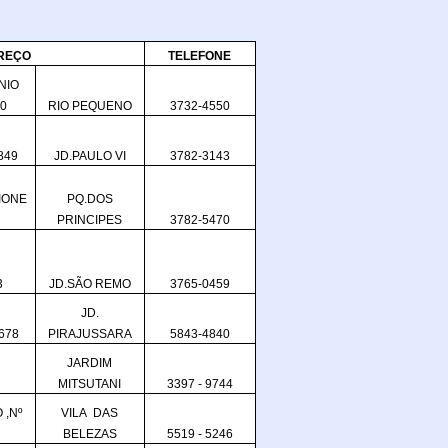
REÇO
TELEFONE
NIO
70
RIO PEQUENO
3732-4550
849
JD.PAULO VI
3782-3143
IONE
PQ.DOS
PRINCIPES
3782-5470
3
JD.SÃO REMO
3765-0459
JD.
678
PIRAJUSSARA
5843-4840
JARDIM
MITSUTANI
3397 - 9744
,Nº
VILA DAS
BELEZAS
5519 - 5246