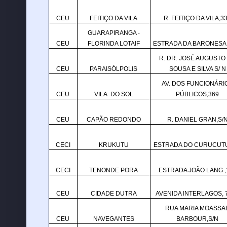
CEU
FEITIÇO DA VILA
R. FEITIÇO DA VILA,3
GUARAPIRANGA -
CEU
FLORINDA LOTAIF
ESTRADA DA BARONESA,
R. DR. JOSÉ AUGUSTO
CEU
PARAISÓLPOLIS
SOUSA E SILVA S/ N
AV. DOS FUNCIONÁRI
CEU
VILA DO SOL
PÚBLICOS,369
CEU
CAPÃO REDONDO
R. DANIEL GRAN,S/
CECI
KRUKUTU
ESTRADA DO CURUCUTU
CECI
TENONDE PORA
ESTRADA JOÃO LANG ,
CEU
CIDADE DUTRA
AVENIDA INTERLAGOS, 
RUA MARIA MOASSA
CEU
NAVEGANTES
BARBOUR,S/N