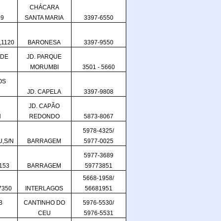
CHÁCARA
39
SANTA MARIA
3397-6550
1120
BARONESA
3397-9550
 DE
JD. PARQUE
MORUMBI
3501 - 5660
OS
JD. CAPELA
3397-9808
JD. CAPÃO
N
REDONDO
5873-8067
5978-4325/
,S/N
BARRAGEM
5977-0025
5977-3689
153
BARRAGEM
59773851
5668-1958/
7350
INTERLAGOS
56681951
B
CANTINHO DO
5976-5530/
CEU
5976-5531