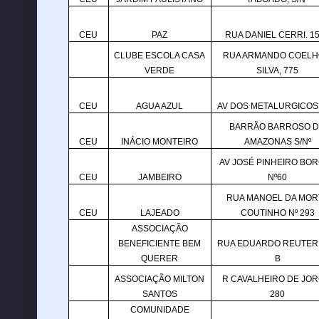
CEU
PAZ
RUA DANIEL CERRI. 1
CLUBE ESCOLA CASA
RUA ARMANDO COELH
VERDE
SILVA, 775
CEU
AGUA AZUL
AV DOS METALURGICOS 
BARRÃO BARROSO 
CEU
INÁCIO MONTEIRO
AMAZONAS S/Nº
AV JOSÉ PINHEIRO BO
CEU
JAMBEIRO
Nº60
RUA MANOEL DA MOR
CEU
LAJEADO
COUTINHO Nº 293
ASSOCIAÇÃO
BENEFICIENTE BEM
RUA EDUARDO REUTER 
QUERER
B
ASSOCIAÇÃO MILTON
R CAVALHEIRO DE JOR
SANTOS
280
COMUNIDADE