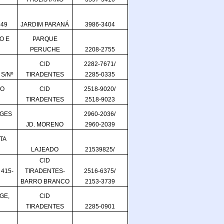
549
JARDIM PARANÁ
3986-3404
O E
PARQUE
PERUCHE
2208-2755
CID
2282-7671/
S/Nº
TIRADENTES
2285-0335
DO
CID
2518-9020/
TIRADENTES
2518-9023
RGES
2960-2036/
JD. MORENO
2960-2039
TA
LAJEADO
21539825/
CID
415-
TIRADENTES-
2516-6375/
BARRO BRANCO
2153-3739
GE,
CID
TIRADENTES
2285-0901