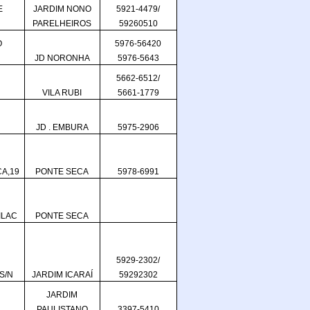
E
JARDIM NONO
5921-4479/
PARELHEIROS
59260510
O
5976-56420
JD NORONHA
5976-5643
5662-6512/
VILA RUBI
5661-1779
JD . EMBURA
5975-2906
A,19
PONTE SECA
5978-6991
ILAC
PONTE SECA
5929-2302/
S/N
JARDIM ICARAÍ
59292302
JARDIM
PAULISTANO
3397-5410