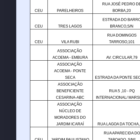
RUA JOSÉ PEDRO D
CEU
PARELHEIROS
BORBA,20
ESTRADA DO BARR
CEU
TRES LAGOS
BRANCO,S/N
RUA DOMINGOS
CEU
VILA RUBI
TARROSO,101
ASSOCIAÇÃO
ACOEMA - EMBURA
AV. CIRCULAR,79
ASSOCIAÇÃO
ACOEMA - PONTE
SECA
ESTRADA DA PONTE SEC
ASSOCIAÇÃO
BENEFICIENTE
RUA 5 ,10 - PQ
CESARINA-ABC
INTERNACIONAL/ MARS
ASSOCIAÇÃO
NÚCLEO DE
MORADORES DO
JARDIM ICARAÍ
RUA LAGOA DA TOCHA,
RUA APARECIDA DO
CEU
JARDIM PAULISTANO
TABOADO, S/Nº