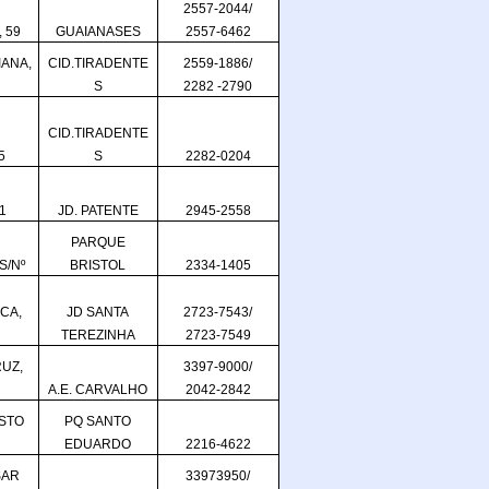
2557-2044/
 59
GUAIANASES
2557-6462
IANA,
CID.TIRADENTE
2559-1886/
S
2282 -2790
CID.TIRADENTE
5
S
2282-0204
1
JD. PATENTE
2945-2558
PARQUE
S/Nº
BRISTOL
2334-1405
CA,
JD SANTA
2723-7543/
TEREZINHA
2723-7549
UZ,
3397-9000/
A.E. CARVALHO
2042-2842
ISTO
PQ SANTO
EDUARDO
2216-4622
SAR
33973950/