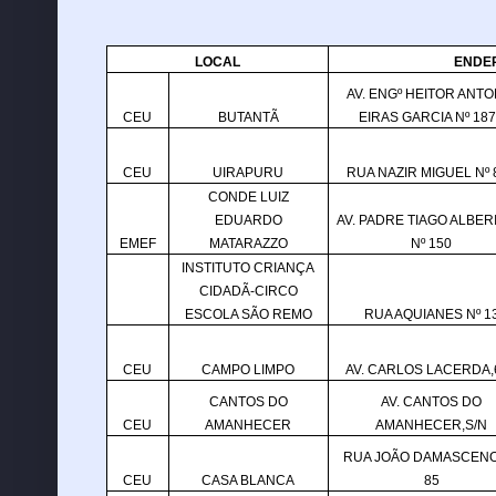
LOCAL
ENDE
AV. ENGº HEITOR ANTO
CEU
BUTANTÃ
EIRAS GARCIA Nº 18
CEU
UIRAPURU
RUA NAZIR MIGUEL Nº 
CONDE LUIZ
EDUARDO
AV. PADRE TIAGO ALBER
EMEF
MATARAZZO
Nº 150
INSTITUTO CRIANÇA
CIDADÃ-CIRCO
ESCOLA SÃO REMO
RUA AQUIANES Nº 1
CEU
CAMPO LIMPO
AV. CARLOS LACERDA,
CANTOS DO
AV. CANTOS DO
CEU
AMANHECER
AMANHECER,S/N
RUA JOÃO DAMASCENO 
CEU
CASA BLANCA
85