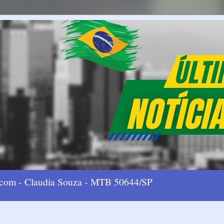
l.com - Claudia Souza - MTB 50644/SP