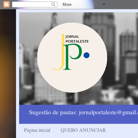
Sugestão de pautas: jornalportaleste@gmai
Página inicial
QUERO ANUNCIAR