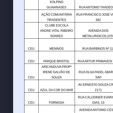
KOLPING
GUAIANASES
RUA ANTONIO THADEO,
AÇÃO COMUNITÁRIA
RUA FRANCISCO JOSE V
TIRADENTES
382
CLUBE ESCOLA
ANDRE VITAL RIBEIRO
AVENIDA DOS
SOARES
METALURGICOS,225
CEU
MENINOS
RUA BARBINOS Nº 11
CEU
PARQUE BRISTOL
RUA ARTUR PRIMAVESI 
ARICANDUVA PROFª
IRENE GALVÃO DE
RUA OLGA FADEL ABAR
CEU
SOUZA
S/Nº
AV ERNESTO SOUZA CR
CEU
AZUL DA COR DO MAR
2171
RUA CALUDINER EVAR
CEU
FORMOSA
DIAS, 10
AVENIDA ANTONIO CÉ