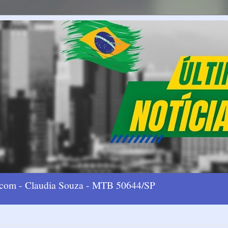
l.com - Claudia Souza - MTB 50644/SP