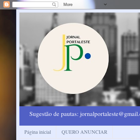
Sugestão de pautas: jornalportaleste@gmai
Página inicial
QUERO ANUNCIAR