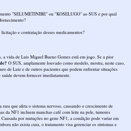
medicamento "SELUMETINIBE" ou "KOSELUGO" ao SUS e por qual
 fornecimento?
e licitação e contratação desses medicamentos?
s, a vida de Luis Miguel Bueno Gomes está em jogo. Se a pior
ade?
O SUS, amplamente louvado como modelo, mostra, neste caso,
uro de Luiz e de outros pacientes que podem enfrentar situações
e saúde devem fornecer imediatamente.
rara que afeta o sistema nervoso, causando o crescimento de
as da NF1 incluem manchas café com leite na pele, tumores
s. Causada por mutações no gene NF1, a condição pode variar em
ora não exista cura, o tratamento visa gerenciar os sintomas e