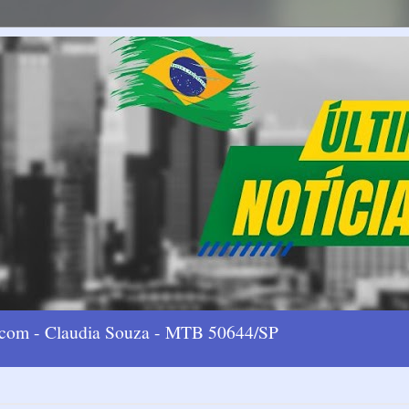
l.com - Claudia Souza - MTB 50644/SP