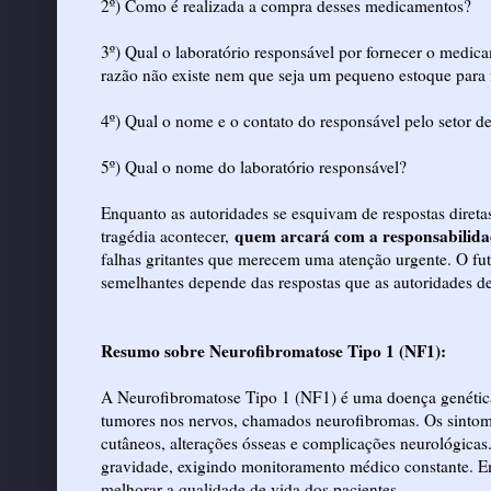
2º) Como é realizada a compra desses medicamentos?
3º) Qual o laboratório responsável por fornecer o 
razão não existe nem que seja um pequeno estoque para
4º) Qual o nome e o contato do responsável pelo setor d
5º) Qual o nome do laboratório responsável?
Enquanto as autoridades se esquivam de respostas direta
quem arcará com a responsabilid
tragédia acontecer,
falhas gritantes que merecem uma atenção urgente. O fut
semelhantes depende das respostas que as autoridades d
Resumo sobre Neurofibromatose Tipo 1 (NF1):
A Neurofibromatose Tipo 1 (NF1) é uma doença genética 
tumores nos nervos, chamados neurofibromas. Os sintom
cutâneos, alterações ósseas e complicações neurológica
gravidade, exigindo monitoramento médico constante. Emb
melhorar a qualidade de vida dos pacientes.