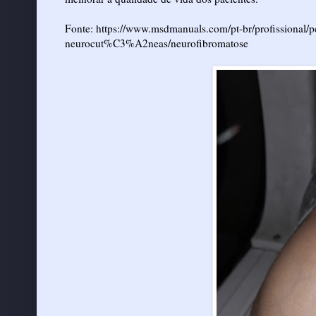
Fonte:
https://www.msdmanuals.com/pt-br/profissional
neurocut%C3%A2neas/neurofibromatose