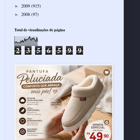
2009
(915)
►
2008
(97)
►
Total de visualizações de página
2
3
5
6
5
9
9