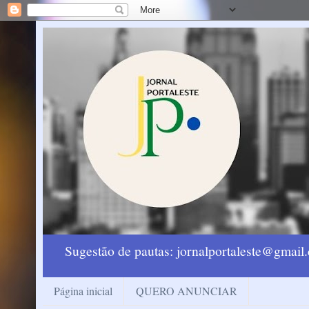
Sugestão de pautas: jornalportaleste@gmai
Página inicial
QUERO ANUNCIAR