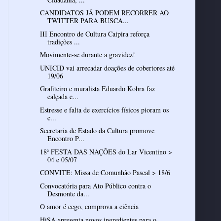
CANDIDATOS JÁ PODEM RECORRER AO
TWITTER PARA BUSCA...
III Encontro de Cultura Caipira reforça
tradições ...
Movimente-se durante a gravidez!
UNICID vai arrecadar doações de cobertores até
19/06
Grafiteiro e muralista Eduardo Kobra faz
calçada e...
Estresse e falta de exercícios físicos pioram os
c...
Secretaria de Estado da Cultura promove
Encontro P...
18ª FESTA DAS NAÇÕES do Lar Vicentino >
04 e 05/07
CONVITE: Missa de Comunhão Pascal > 18/6
Convocatória para Ato Público contra o
Desmonte da...
O amor é cego, comprova a ciência
HiSA apresenta novos ingredientes para o