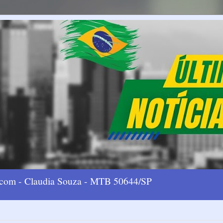
l.com - Claudia Souza - MTB 50644/SP