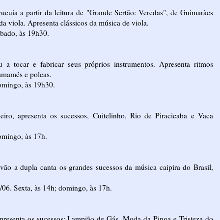
rucuia a partir da leitura de "Grande Sertão: Veredas", de Guimarães
 viola. Apresenta clássicos da música de viola.
ábado, às 19h30.
u a tocar e fabricar seus próprios instrumentos. Apresenta ritmos
hamamés e polcas.
Domingo, às 19h30.
eiro, apresenta os sucessos, Cuitelinho, Rio de Piracicaba e Vaca
omingo, às 17h.
ão a dupla canta os grandes sucessos da música caipira do Brasil,
/06. Sexta, às 14h; domingo, às 17h.
z, apresenta os sucessos: Lampião de Gás, Moda da Pinga e Tristeza do