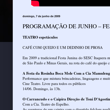
domingo, 7 de junho de 2009
PROGRAMAÇÃO DE JUNHO – FES
TEATRO espetáculos
CAFÉ COM QUEIJO E UM DEDINHO DE PROSA
Em 2009 a tradicional Festa Junina do SESC Itaquera mos
de São Paulo e Minas Gerais, na rota do café do queijo
A Festa da Rosinha Boca Mole Com a Cia Mamuleng
Performance que mistura brincadeiras, linguagens e muit
Cine Teatro. Livre para todos os públicos
14/06. Domingo, às 13h.
O Carrancudo e o Caipira Direção de Toni D'Agosti
Com a Cia. Teatro do Espelho.
As aventuras de um caipira com o divertido folclore pauli