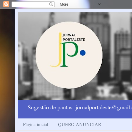
Sugestão de pautas: jornalportaleste@gmai
Página inicial
QUERO ANUNCIAR