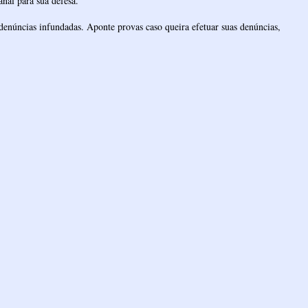
nal para sua defesa.
denúncias infundadas. Aponte provas caso queira efetuar suas denúncias,