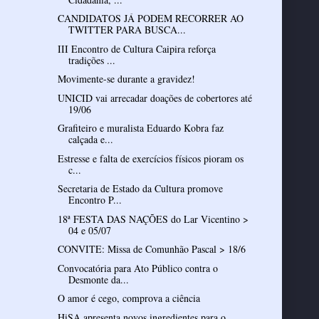
CANDIDATOS JÁ PODEM RECORRER AO
TWITTER PARA BUSCA...
III Encontro de Cultura Caipira reforça
tradições ...
Movimente-se durante a gravidez!
UNICID vai arrecadar doações de cobertores até
19/06
Grafiteiro e muralista Eduardo Kobra faz
calçada e...
Estresse e falta de exercícios físicos pioram os
c...
Secretaria de Estado da Cultura promove
Encontro P...
18ª FESTA DAS NAÇÕES do Lar Vicentino >
04 e 05/07
CONVITE: Missa de Comunhão Pascal > 18/6
Convocatória para Ato Público contra o
Desmonte da...
O amor é cego, comprova a ciência
HiSA apresenta novos ingredientes para o