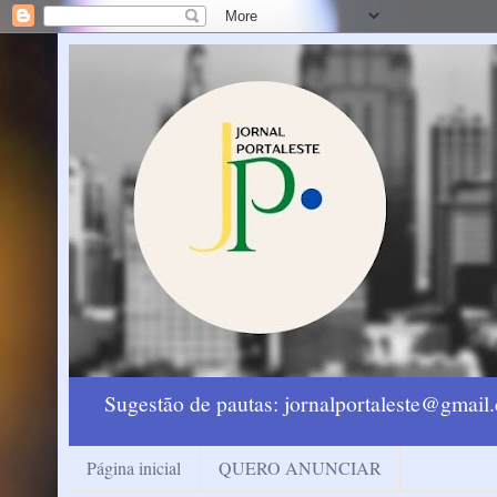
Sugestão de pautas: jornalportaleste@gmai
Página inicial
QUERO ANUNCIAR