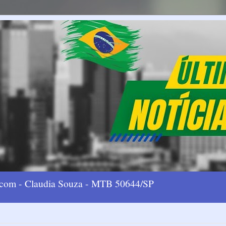
l.com - Claudia Souza - MTB 50644/SP