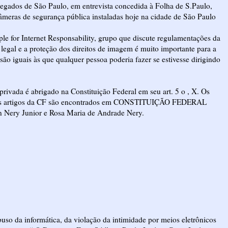
egados de São Paulo, em entrevista concedida à Folha de S.Paulo,
câmeras de segurança pública instaladas hoje na cidade de São Paulo
ple for Internet Responsability, grupo que discute regulamentações da
é legal e a proteção dos direitos de imagem é muito importante para a
são iguais às que qualquer pessoa poderia fazer se estivesse dirigindo
 privada é abrigado na Constituição Federal em seu art. 5 o , X. Os
dos artigos da CF são encontrados em CONSTITUIÇÃO FEDERAL
ery Junior e Rosa Maria de Andrade Nery.
uso da informática, da violação da intimidade por meios eletrônicos