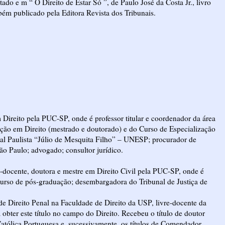
atado e m “ O Direito de Estar Só ”, de Paulo José da Costa Jr., livro
ém publicado pela Editora Revista dos Tribunais.
 Direito pela PUC-SP, onde é professor titular e coordenador da área
ação em Direito (mestrado e doutorado) e do Curso de Especialização
dual Paulista “Júlio de Mesquita Filho” – UNESP; procurador de
ão Paulo; advogado; consultor jurídico.
e-docente, doutora e mestre em Direito Civil pela PUC-SP, onde é
 curso de pós-graduação; desembargadora do Tribunal de Justiça de
 de Direito Penal na Faculdade de Direito da USP, livre-docente da
obter este título no campo do Direito. Recebeu o título de doutor
atólica Portuguesa e, sucessivamente, os títulos de Comendador,