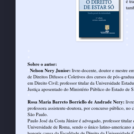
é tr
tamb
*
*
*
*
*
*
*
*
Sobre o autor:
Nelson Nery Junior:
*
livre-docente, doutor e mestre em
de Direitos Difusos e Coletivos dos cursos de pós-gradu
em Direito Civil; professor titular da Universidade Esta
Justiça aposentado do Ministério Público do Estado de S
*
Rosa Maria Barreto Borriello de Andrade Nery:
livr
professora assistente-doutora, por concurso público, no
São Paulo.
Paulo José da Costa Júnior é advogado, professor titular
Universidade de Roma, sendo o único latino-americano a 
honoris causa da Faculdade de Direito da Universidade C