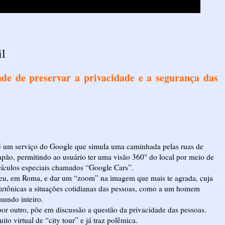
il
ade de preservar a privacidade e a segurança das
é um serviço do Google que simula uma caminhada pelas ruas de
 Japão, permitindo ao usuário ter uma visão 360° do local por meio de
eículos especiais chamados “Google Cars”.
iseu, em Roma, e dar um “zoom” na imagem que mais te agrada, cuja
itetônicas a situações cotidianas das pessoas, como a um homem
mundo inteiro.
por outro, põe em discussão a questão da privacidade das pessoas.
uito virtual de “city tour” e já traz polêmica.