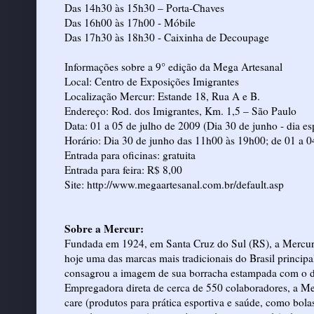
Das 14h30 às 15h30 – Porta-Chaves
Das 16h00 às 17h00 - Móbile
Das 17h30 às 18h30 - Caixinha de Decoupage
Informações sobre a 9° edição da Mega Artesanal
Local: Centro de Exposições Imigrantes
Localização Mercur: Estande 18, Rua A e B.
Endereço: Rod. dos Imigrantes, Km. 1,5 – São Paulo
Data: 01 a 05 de julho de 2009 (Dia 30 de junho - dia esp
Horário: Dia 30 de junho das 11h00 às 19h00; de 01 a 0
Entrada para oficinas: gratuita
Entrada para feira: R$ 8,00
Site: http://www.megaartesanal.com.br/default.asp
Sobre a Mercur:
Fundada em 1924, em Santa Cruz do Sul (RS), a Mercur 
hoje uma das marcas mais tradicionais do Brasil principa
consagrou a imagem de sua borracha estampada com o deu
Empregadora direta de cerca de 550 colaboradores, a Mer
care (produtos para prática esportiva e saúde, como bolas 