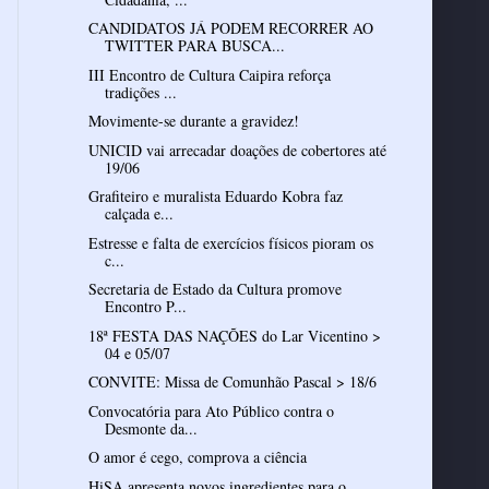
CANDIDATOS JÁ PODEM RECORRER AO
TWITTER PARA BUSCA...
III Encontro de Cultura Caipira reforça
tradições ...
Movimente-se durante a gravidez!
UNICID vai arrecadar doações de cobertores até
19/06
Grafiteiro e muralista Eduardo Kobra faz
calçada e...
Estresse e falta de exercícios físicos pioram os
c...
Secretaria de Estado da Cultura promove
Encontro P...
18ª FESTA DAS NAÇÕES do Lar Vicentino >
04 e 05/07
CONVITE: Missa de Comunhão Pascal > 18/6
Convocatória para Ato Público contra o
Desmonte da...
O amor é cego, comprova a ciência
HiSA apresenta novos ingredientes para o