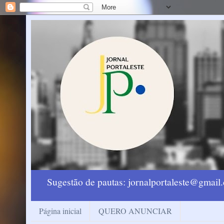
Sugestão de pautas: jornalportaleste@gmai
Página inicial
QUERO ANUNCIAR