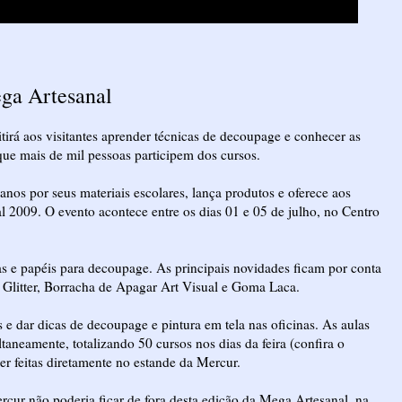
ega Artesanal
tirá aos visitantes aprender técnicas de decoupage e conhecer as
que mais de mil pessoas participem dos cursos.
nos por seus materiais escolares, lança produtos e oferece aos
al 2009. O evento acontece entre os dias 01 e 05 de julho, no Centro
as e papéis para decoupage. As principais novidades ficam por conta
o Glitter, Borracha de Apagar Art Visual e Goma Laca.
 e dar dicas de decoupage e pintura em tela nas oficinas. As aulas
taneamente, totalizando 50 cursos nos dias da feira (confira o
er feitas diretamente no estande da Mercur.
rcur não poderia ficar de fora desta edição da Mega Artesanal, na