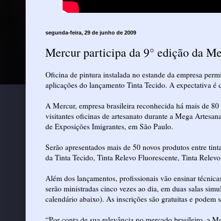
segunda-feira, 29 de junho de 2009
Mercur participa da 9° edição da M
Oficina de pintura instalada no estande da empresa permi
aplicações do lançamento Tinta Tecido. A expectativa é 
A Mercur, empresa brasileira reconhecida há mais de 80 a
visitantes oficinas de artesanato durante a Mega Artesan
de Exposições Imigrantes, em São Paulo.
Serão apresentados mais de 50 novos produtos entre tint
da Tinta Tecido, Tinta Relevo Fluorescente, Tinta Relev
Além dos lançamentos, profissionais vão ensinar técnicas
serão ministradas cinco vezes ao dia, em duas salas simul
calendário abaixo). As inscrições são gratuitas e podem s
“Por conta de sua relevância no mercado brasileiro, a Me