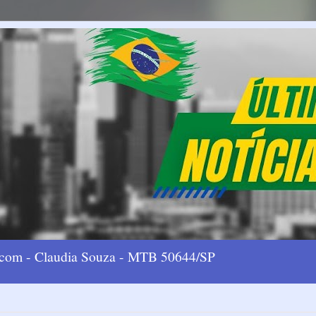
l.com - Claudia Souza - MTB 50644/SP