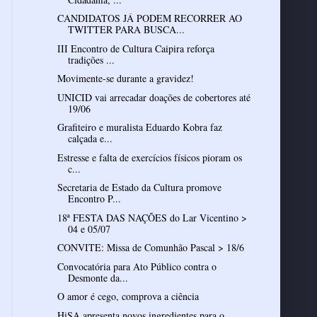
CANDIDATOS JÁ PODEM RECORRER AO
TWITTER PARA BUSCA...
III Encontro de Cultura Caipira reforça
tradições ...
Movimente-se durante a gravidez!
UNICID vai arrecadar doações de cobertores até
19/06
Grafiteiro e muralista Eduardo Kobra faz
calçada e...
Estresse e falta de exercícios físicos pioram os
c...
Secretaria de Estado da Cultura promove
Encontro P...
18ª FESTA DAS NAÇÕES do Lar Vicentino >
04 e 05/07
CONVITE: Missa de Comunhão Pascal > 18/6
Convocatória para Ato Público contra o
Desmonte da...
O amor é cego, comprova a ciência
HiSA apresenta novos ingredientes para o