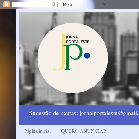
Sugestão de pautas: jornalportaleste@gmai
Página inicial
QUERO ANUNCIAR