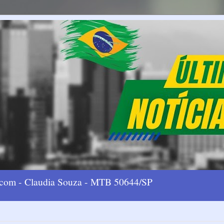
l.com - Claudia Souza - MTB 50644/SP