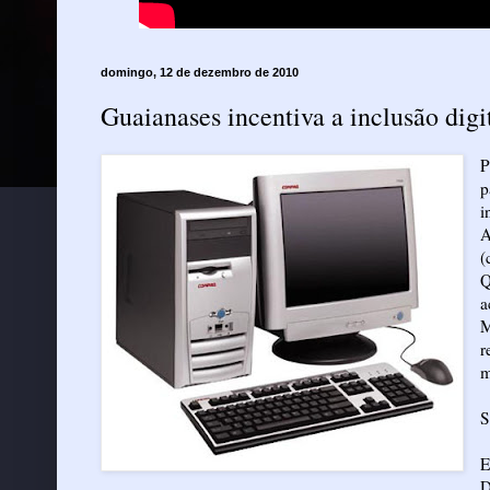
domingo, 12 de dezembro de 2010
Guaianases incentiva a inclusão digi
P
p
i
A
(
Q
a
M
r
m
S
E
D