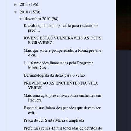
2011
(196)
►
2010
(1579)
▼
dezembro 2010
(94)
▼
Kassab regulamenta parceria para restauro de
prédi...
JOVENS ESTÃO VULNERÁVEIS ÀS DST'S
E GRAVIDEZ
Mais que sorte e prosperidade, a Romã previne
o en...
1.116 unidades financiadas pelo Programa
Minha Cas...
Dermatologista dá dicas para o verão
PREVENÇÃO ÀS ENCHENTES NA VILA
VERDE
Mais uma ação preventiva contra enchentes em
Itaquera
Especialistas falam dos pecados que devem ser
evit...
Praça do Jd. Santa Maria é ampliada
Prefeitura retira 43 mil toneladas de detritos do