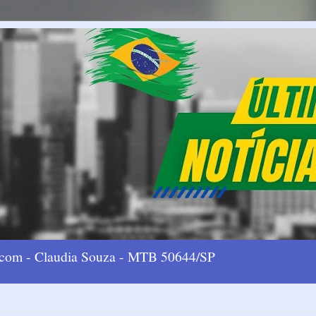
l.com - Claudia Souza - MTB 50644/SP