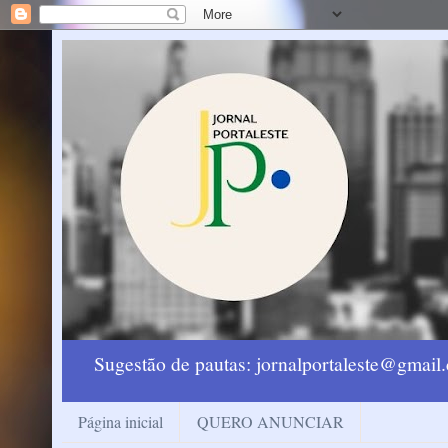
Sugestão de pautas: jornalportaleste@gmai
Página inicial
QUERO ANUNCIAR