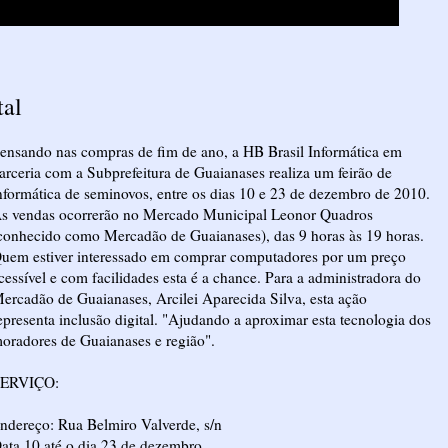
tal
ensando nas compras de fim de ano, a HB Brasil Informática em
arceria com a Subprefeitura de Guaianases realiza um feirão de
nformática de seminovos, entre os dias 10 e 23 de dezembro de 2010.
s vendas ocorrerão no Mercado Municipal Leonor Quadros
conhecido como Mercadão de Guaianases), das 9 horas às 19 horas.
uem estiver interessado em comprar computadores por um preço
cessível e com facilidades esta é a chance. Para a administradora do
ercadão de Guaianases, Arcilei Aparecida Silva, esta ação
epresenta inclusão digital. "Ajudando a aproximar esta tecnologia dos
oradores de Guaianases e região".
ERVIÇO:
ndereço: Rua Belmiro Valverde, s/n
ata 10 até o dia 23 de dezembro