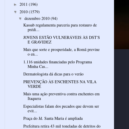
2011
(196)
►
2010
(1579)
▼
dezembro 2010
(94)
▼
Kassab regulamenta parceria para restauro de
prédi...
JOVENS ESTÃO VULNERÁVEIS ÀS DST'S
E GRAVIDEZ
Mais que sorte e prosperidade, a Romã previne
o en...
1.116 unidades financiadas pelo Programa
Minha Cas...
Dermatologista dá dicas para o verão
PREVENÇÃO ÀS ENCHENTES NA VILA
VERDE
Mais uma ação preventiva contra enchentes em
Itaquera
Especialistas falam dos pecados que devem ser
evit...
Praça do Jd. Santa Maria é ampliada
Prefeitura retira 43 mil toneladas de detritos do