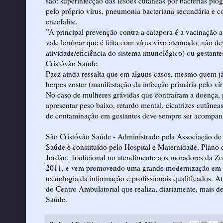
são: superinfecção das lesões cutâneas por bactérias pi
pelo próprio vírus, pneumonia bacteriana secundária e 
encefalite.
”A principal prevenção contra a catapora é a vacinação 
vale lembrar que é feita com vírus vivo atenuado, não 
atividade/eficiência do sistema imunológico) ou gestante
Cristóvão Saúde.
Paez ainda ressalta que em alguns casos, mesmo quem já 
herpes zoster (manifestação da infecção primária pelo ví
No caso de mulheres grávidas que contraíram a doença, 
apresentar peso baixo, retardo mental, cicatrizes cutânea
de contaminação em gestantes deve sempre ser acompanh
São Cristóvão Saúde - Administrado pela Associação de 
Saúde é constituído pelo Hospital e Maternidade, Plano
Jordão. Tradicional no atendimento aos moradores da Zo
2011, e vem promovendo uma grande modernização em su
tecnologia da informação e profissionais qualificados. 
do Centro Ambulatorial que realiza, diariamente, mais de
Saúde.