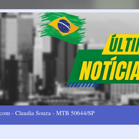
l.com - Claudia Souza - MTB 50644/SP