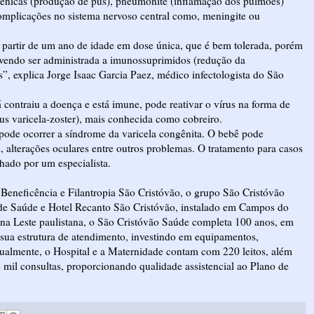
ogênicas (produção de pus), pneumonite (inflamação dos pulmões)
complicações no sistema nervoso central como, meningite ou
a partir de um ano de idade em dose única, que é bem tolerada, porém
devendo ser administrada a imunossuprimidos (redução da
s”, explica Jorge Isaac Garcia Paez, médico infectologista do São
contraiu a doença e está imune, pode reativar o vírus na forma de
rus varicela-zoster), mais conhecida como cobreiro.
pode ocorrer a síndrome da varicela congênita. O bebê pode
s, alterações oculares entre outros problemas. O tratamento para casos
ado por um especialista.
Beneficência e Filantropia São Cristóvão, o grupo São Cristóvão
 de Saúde e Hotel Recanto São Cristóvão, instalado em Campos do
na Leste paulistana, o São Cristóvão Saúde completa 100 anos, em
a estrutura de atendimento, investindo em equipamentos,
Atualmente, o Hospital e a Maternidade contam com 220 leitos, além
 mil consultas, proporcionando qualidade assistencial ao Plano de