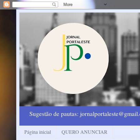
Sugestão de pautas: jornalportaleste@gmai
Página inicial
QUERO ANUNCIAR