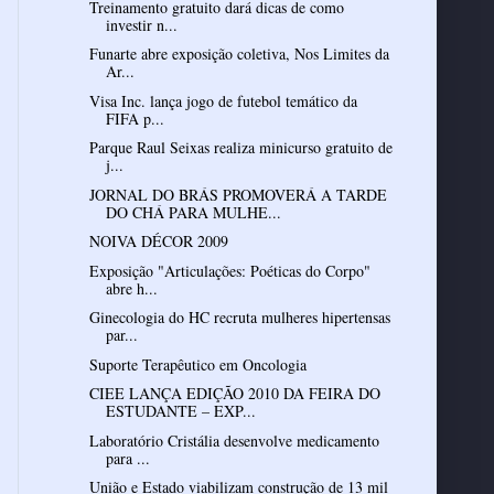
Treinamento gratuito dará dicas de como
investir n...
Funarte abre exposição coletiva, Nos Limites da
Ar...
Visa Inc. lança jogo de futebol temático da
FIFA p...
Parque Raul Seixas realiza minicurso gratuito de
j...
JORNAL DO BRÁS PROMOVERÁ A TARDE
DO CHÁ PARA MULHE...
NOIVA DÉCOR 2009
Exposição "Articulações: Poéticas do Corpo"
abre h...
Ginecologia do HC recruta mulheres hipertensas
par...
Suporte Terapêutico em Oncologia
CIEE LANÇA EDIÇÃO 2010 DA FEIRA DO
ESTUDANTE – EXP...
Laboratório Cristália desenvolve medicamento
para ...
União e Estado viabilizam construção de 13 mil