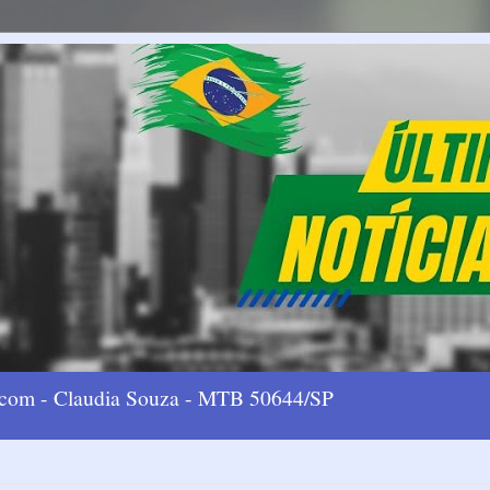
l.com - Claudia Souza - MTB 50644/SP