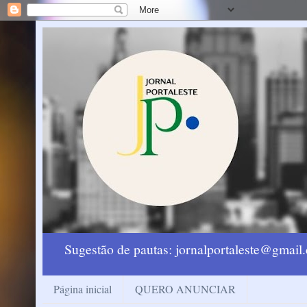
Sugestão de pautas: jornalportaleste@gmai
Página inicial
QUERO ANUNCIAR