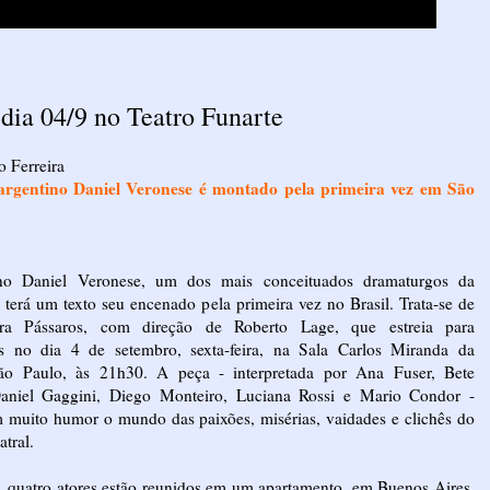
a 04/9 no Teatro Funarte
o Ferreira
argentino Daniel Veronese é montado pela primeira vez em São
no Daniel Veronese, um dos mais conceituados dramaturgos da
, terá um texto seu encenado pela primeira vez no Brasil. Trata-se de
ra Pássaros, com direção de Roberto Lage, que estreia para
s no dia 4 de setembro, sexta-feira, na Sala Carlos Miranda da
ão Paulo, às 21h30. A peça - interpretada por Ana Fuser, Bete
Daniel Gaggini, Diego Monteiro, Luciana Rossi e Mario Condor -
m muito humor o mundo das paixões, misérias, vaidades e clichês do
atral.
 quatro atores estão reunidos em um apartamento, em Buenos Aires,