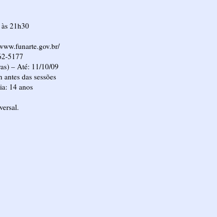
– às 21h30
/www.funarte.gov.br/
662-5177
as) – Até: 11/10/09
h antes das sessões
ia: 14 anos
versal.