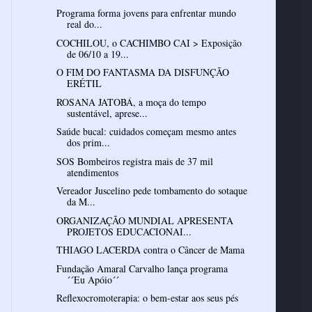
Programa forma jovens para enfrentar mundo
real do...
COCHILOU, o CACHIMBO CAI > Exposição
de 06/10 a 19...
O FIM DO FANTASMA DA DISFUNÇÃO
ERÉTIL
ROSANA JATOBÁ, a moça do tempo
sustentável, aprese...
Saúde bucal: cuidados começam mesmo antes
dos prim...
SOS Bombeiros registra mais de 37 mil
atendimentos
Vereador Juscelino pede tombamento do sotaque
da M...
ORGANIZAÇÃO MUNDIAL APRESENTA
PROJETOS EDUCACIONAI...
THIAGO LACERDA contra o Câncer de Mama
Fundação Amaral Carvalho lança programa
´´Eu Apóio´´
Reflexocromoterapia: o bem-estar aos seus pés