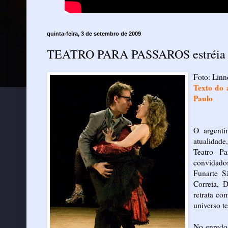
quinta-feira, 3 de setembro de 2009
TEATRO PARA PASSAROS estréia di
Foto: Linn
Texto do 
Paulo
O argenti
atualidade
Teatro Pa
convidado
Funarte S
Correia, 
retrata co
universo te
No enredo,