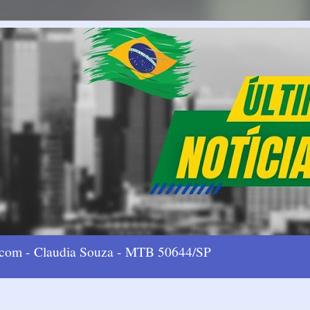
l.com - Claudia Souza - MTB 50644/SP