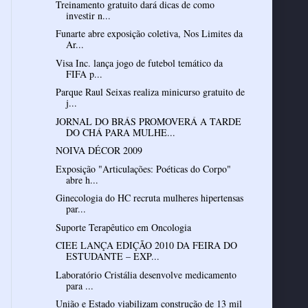
Treinamento gratuito dará dicas de como
investir n...
Funarte abre exposição coletiva, Nos Limites da
Ar...
Visa Inc. lança jogo de futebol temático da
FIFA p...
Parque Raul Seixas realiza minicurso gratuito de
j...
JORNAL DO BRÁS PROMOVERÁ A TARDE
DO CHÁ PARA MULHE...
NOIVA DÉCOR 2009
Exposição "Articulações: Poéticas do Corpo"
abre h...
Ginecologia do HC recruta mulheres hipertensas
par...
Suporte Terapêutico em Oncologia
CIEE LANÇA EDIÇÃO 2010 DA FEIRA DO
ESTUDANTE – EXP...
Laboratório Cristália desenvolve medicamento
para ...
União e Estado viabilizam construção de 13 mil