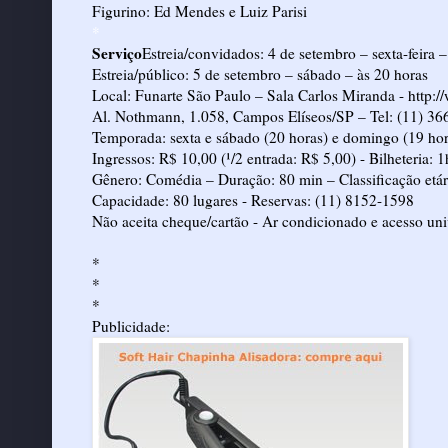
Figurino: Ed Mendes e Luiz Parisi
*
Serviço
Estreia/convidados: 4 de setembro – sexta-feira 
Estreia/público: 5 de setembro – sábado – às 20 horas
Local: Funarte São Paulo – Sala Carlos Miranda -
http:/
Al. Nothmann, 1.058, Campos Elíseos/SP – Tel: (11) 3
Temporada: sexta e sábado (20 horas) e domingo (19 hor
Ingressos: R$ 10,00 (¹/2 entrada: R$ 5,00) - Bilheteria: 1
Gênero: Comédia – Duração: 80 min – Classificação etár
Capacidade: 80 lugares - Reservas: (11) 8152-1598
Não aceita cheque/cartão - Ar condicionado e acesso uni
*
*
*
Publicidade: