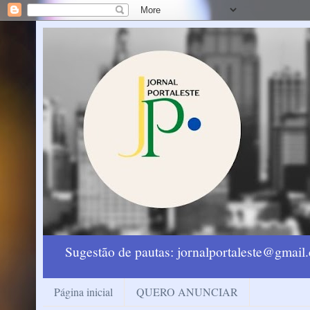
Sugestão de pautas: jornalportaleste@gmai
Página inicial
QUERO ANUNCIAR