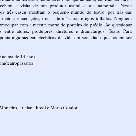
cebem a visita de um produtor teatral e sua namorada. Nesse
 os três casais mostram o pequeno mundo do teatro, por trás das
m meio a encenações, trocas de máscaras e egos inflados. Ninguém
preocupar com a recente morte do porteiro do prédio. Ao questionar
s entre atores, produtores, diretores e dramaturgos, Teatro Para
ponta algumas características da vida em sociedade que podem ser
 é acima de 14 anos.
om/teatropassaros
 Monteiro, Luciana Rossi e Mario Condor.