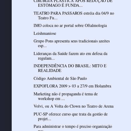
CIRURGIA PLÁSTICA APÓS REDUÇÃO DE
ESTÔMAGO É FUNDA...
TEATRO PARA PASSAROS estréia dia 04/9 no
Teatro Fu...
IMO coloca no ar portal sobre Oftalmologia
Leishmaniose
Grupo Pons apresenta seus tradicionais azeites
esp...
Lideranças da Saúde fazem ato em defesa da
regulam...
INDEPENDÊNCIA DO BRASIL: MITO E
REALIDADE
Código Ambiental de São Paulo
EXPOFLORA 2009 > 03 a 27/9 em Holambra
Marketing não é propaganda é tema de
workshop em ...
Volvi, ou A Volta do Clown no Teatro de Arena
PUC-SP oferece curso que trata da gestão de
projet...
Para administrar o tempo é preciso organização
pes...