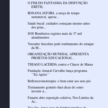
O FIM DO FANTASMA DA DISFUNÇÃO
ERÉTIL
ROSANA JATOBÁ, a moça do tempo
sustentável, aprese...
Saúde bucal: cuidados começam mesmo antes
dos prim...
SOS Bombeiros registra mais de 37 mil
atendimentos
Vereador Juscelino pede tombamento do sotaque
da M...
ORGANIZAÇÃO MUNDIAL APRESENTA
PROJETOS EDUCACIONAI...
THIAGO LACERDA contra o Câncer de Mama
Fundação Amaral Carvalho lança programa
´´Eu Apóio´´
Reflexocromoterapia: o bem-estar aos seus pés
Treinamento gratuito dará dicas de como
investir n...
Funarte abre exposição coletiva, Nos Limites da
Ar...
Visa Inc. lança jogo de futebol temático da