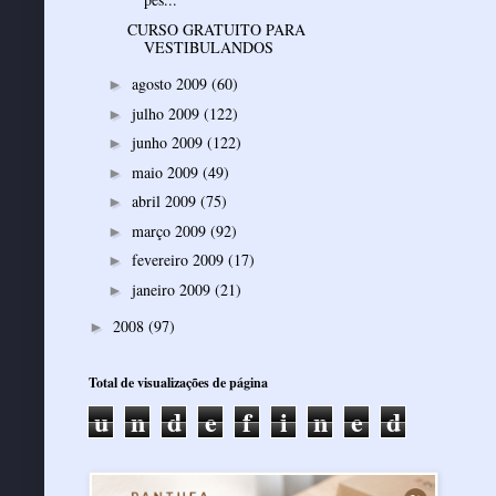
CURSO GRATUITO PARA
VESTIBULANDOS
agosto 2009
(60)
►
julho 2009
(122)
►
junho 2009
(122)
►
maio 2009
(49)
►
abril 2009
(75)
►
março 2009
(92)
►
fevereiro 2009
(17)
►
janeiro 2009
(21)
►
2008
(97)
►
Total de visualizações de página
u
n
d
e
f
i
n
e
d