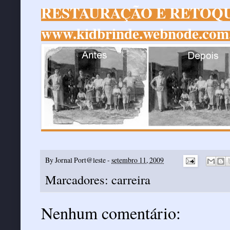
RESTAURAÇÃO E RETOQU
www.kidbrinde.webnode.com
By
Jornal Port@leste
-
setembro 11, 2009
Marcadores:
carreira
Nenhum comentário: