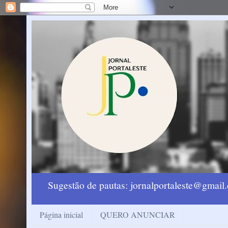
Sugestão de pautas: jornalportaleste@gmai
Página inicial
QUERO ANUNCIAR