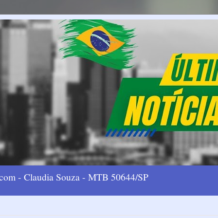
l.com - Claudia Souza - MTB 50644/SP