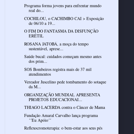
Programa forma jovens para enfrentar mundo
real do...
COCHILOU, o CACHIMBO CAI > Exposição
de 06/10 a 19...
O FIM DO FANTASMA DA DISFUNÇÃO
ERÉTIL
ROSANA JATOBÁ, a moça do tempo
sustentável, aprese...
Saúde bucal: cuidados começam mesmo antes
dos prim...
SOS Bombeiros registra mais de 37 mil
atendimentos
Vereador Juscelino pede tombamento do sotaque
da M...
ORGANIZAÇÃO MUNDIAL APRESENTA
PROJETOS EDUCACIONAI...
THIAGO LACERDA contra o Câncer de Mama
Fundação Amaral Carvalho lança programa
´´Eu Apóio´´
Reflexocromoterapia: o bem-estar aos seus pés