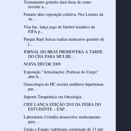
Treinamento gratuito dará dicas de como
investir n...
Funarte abre exposição coletiva, Nos Limites da
Ar...
Visa Inc. lança jogo de futebol temático da
FIFA p...
Parque Raul Seixas realiza minicurso gratuito de
j...
JORNAL DO BRÁS PROMOVERÁ A TARDE
DO CHÁ PARA MULHE...
NOIVA DÉCOR 2009
Exposição "Articulações: Poéticas do Corpo"
abre h...
Ginecologia do HC recruta mulheres hipertensas
par...
Suporte Terapêutico em Oncologia
CIEE LANÇA EDIÇÃO 2010 DA FEIRA DO
ESTUDANTE – EXP...
Laboratório Cristália desenvolve medicamento
para ...
União e Estado viabilizam construção de 13 mil