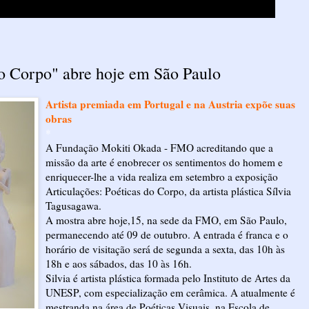
do Corpo" abre hoje em São Paulo
Artista premiada em Portugal e na Austria expõe suas
obras
*
A Fundação Mokiti Okada - FMO acreditando que a
missão da arte é enobrecer os sentimentos do homem e
enriquecer-lhe a vida realiza em setembro a exposição
Articulações: Poéticas do Corpo, da artista plástica Sílvia
Tagusagawa.
A mostra abre hoje,15, na sede da FMO, em São Paulo,
permanecendo até 09 de outubro. A entrada é franca e o
horário de visitação será de segunda a sexta, das 10h às
18h e aos sábados, das 10 às 16h.
Silvia é artista plástica formada pelo Instituto de Artes da
UNESP, com especialização em cerâmica. A atualmente é
mestranda na área de Poéticas Visuais, na Escola de