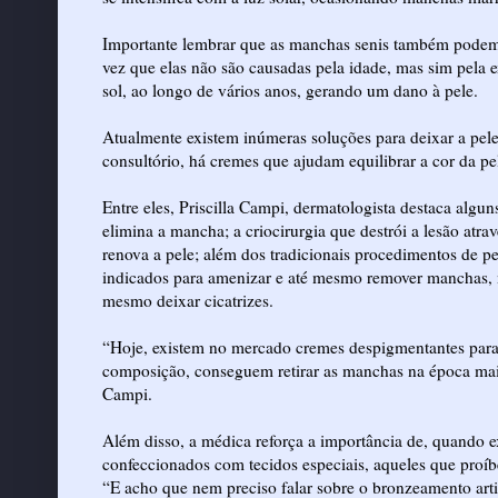
Importante lembrar que as manchas senis também podem
vez que elas não são causadas pela idade, mas sim pela 
sol, ao longo de vários anos, gerando um dano à pele.
Atualmente existem inúmeras soluções para deixar a pel
consultório, há cremes que ajudam equilibrar a cor da pe
Entre eles, Priscilla Campi, dermatologista destaca alg
elimina a mancha; a criocirurgia que destrói a lesão atr
renova a pele; além dos tradicionais procedimentos de pe
indicados para amenizar e até mesmo remover manchas, 
mesmo deixar cicatrizes.
“Hoje, existem no mercado cremes despigmentantes para
composição, conseguem retirar as manchas na época mais 
Campi.
Além disso, a médica reforça a importância de, quando ex
confeccionados com tecidos especiais, aqueles que proíbe
“E acho que nem preciso falar sobre o bronzeamento art