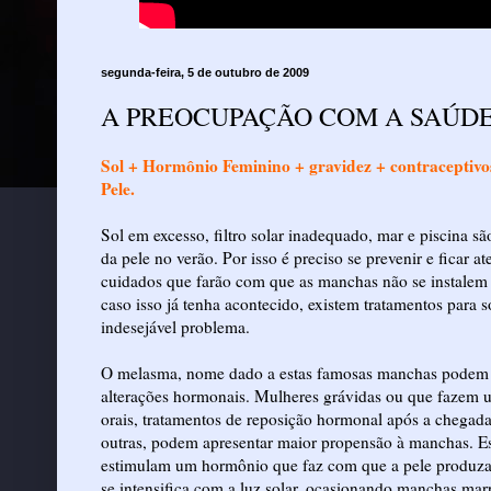
segunda-feira, 5 de outubro de 2009
A PREOCUPAÇÃO COM A SAÚDE
Sol + Hormônio Feminino + gravidez + contraceptiv
Pele.
Sol em excesso, filtro solar inadequado, mar e piscina são
da pele no verão. Por isso é preciso se prevenir e ficar at
cuidados que farão com que as manchas não se instalem
caso isso já tenha acontecido, existem tratamentos para s
indesejável problema.
O melasma, nome dado a estas famosas manchas podem 
alterações hormonais. Mulheres grávidas ou que fazem u
orais, tratamentos de reposição hormonal após a chegad
outras, podem apresentar maior propensão à manchas. Es
estimulam um hormônio que faz com que a pele produza
se intensifica com a luz solar, ocasionando manchas ma