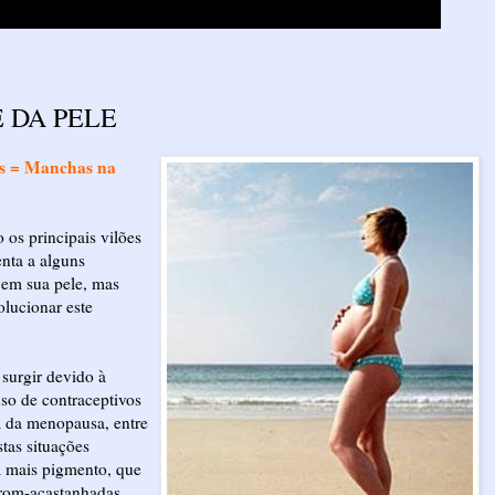
 DA PELE
os = Manchas na
 os principais vilões
enta a alguns
 em sua pele, mas
olucionar este
surgir devido à
so de contraceptivos
a da menopausa, entre
tas situações
 mais pigmento, que
rrom-acastanhadas.