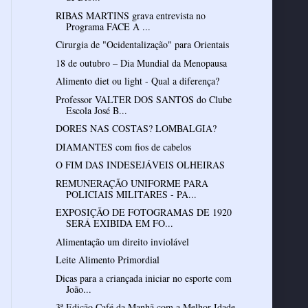
RIBAS MARTINS grava entrevista no
Programa FACE A ...
Cirurgia de "Ocidentalização" para Orientais
18 de outubro – Dia Mundial da Menopausa
Alimento diet ou light - Qual a diferença?
Professor VALTER DOS SANTOS do Clube
Escola José B...
DORES NAS COSTAS? LOMBALGIA?
DIAMANTES com fios de cabelos
O FIM DAS INDESEJÁVEIS OLHEIRAS
REMUNERAÇÃO UNIFORME PARA
POLICIAIS MILITARES - PA...
EXPOSIÇÃO DE FOTOGRAMAS DE 1920
SERÁ EXIBIDA EM FO...
Alimentação um direito inviolável
Leite Alimento Primordial
Dicas para a criançada iniciar no esporte com
João...
3ª Edição Café da Manhã com a Melhor Idade