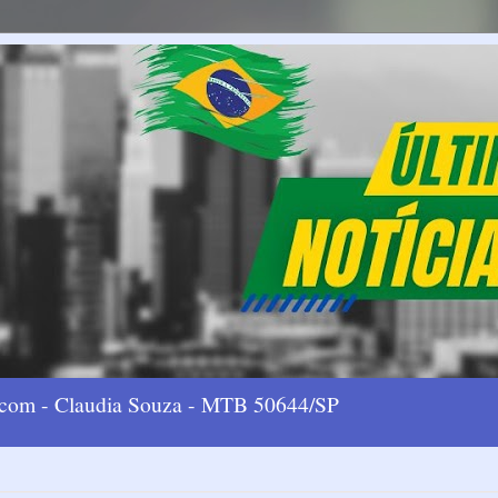
l.com - Claudia Souza - MTB 50644/SP