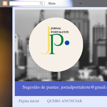
Sugestão de pautas: jornalportaleste@gmai
Página inicial
QUERO ANUNCIAR