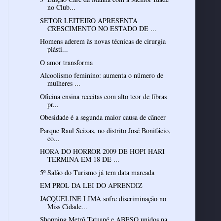
no Club...
SETOR LEITEIRO APRESENTA
CRESCIMENTO NO ESTADO DE ...
Homens aderem às novas técnicas de cirurgia
plásti...
O amor transforma
Alcoolismo feminino: aumenta o número de
mulheres ...
Oficina ensina receitas com alto teor de fibras
pr...
Obesidade é a segunda maior causa de câncer
Parque Raul Seixas, no distrito José Bonifácio,
co...
HORA DO HORROR 2009 DE HOPI HARI
TERMINA EM 18 DE ...
5º Salão do Turismo já tem data marcada
EM PROL DA LEI DO APRENDIZ
JACQUELINE LIMA sofre discriminação no
Miss Cidade...
Shopping Metrô Tatuapé e ABESO unidos na