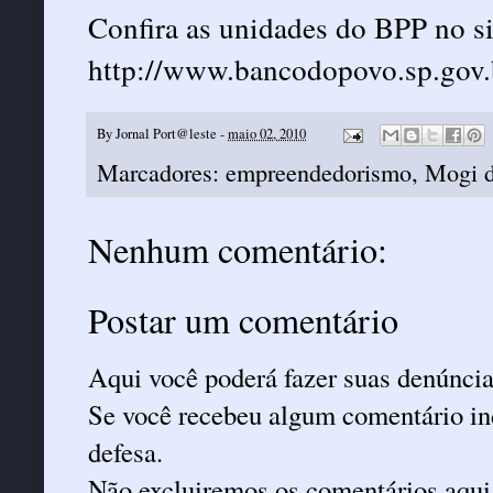
Confira as unidades do BPP no si
http://www.bancodopovo.sp.gov.
By
Jornal Port@leste
-
maio 02, 2010
Marcadores:
empreendedorismo
,
Mogi d
Nenhum comentário:
Postar um comentário
Aqui você poderá fazer suas denúncia
Se você recebeu algum comentário ind
defesa.
Não excluiremos os comentários aqui