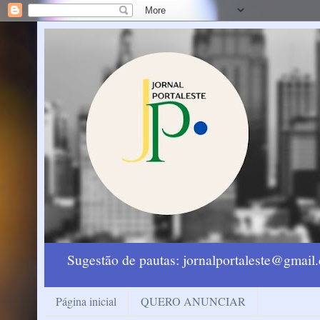
Sugestão de pautas: jornalportaleste@gmai
Página inicial
QUERO ANUNCIAR