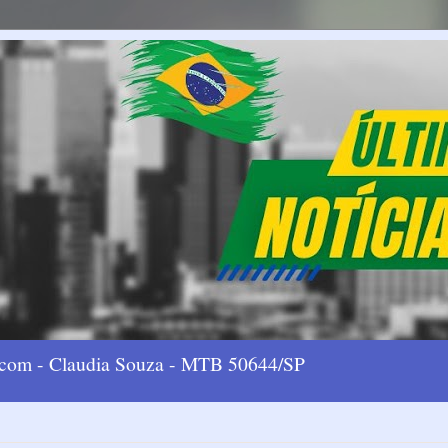
l.com - Claudia Souza - MTB 50644/SP