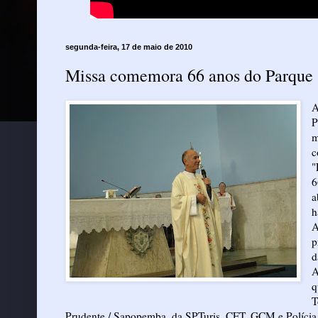
segunda-feira, 17 de maio de 2010
Missa comemora 66 anos do Parque
A
P
m
c
"
6
a
h
A
p
d
A
q
T
Prudente / Sapopemba, da SPTuris, CET, GCM e Polícia 