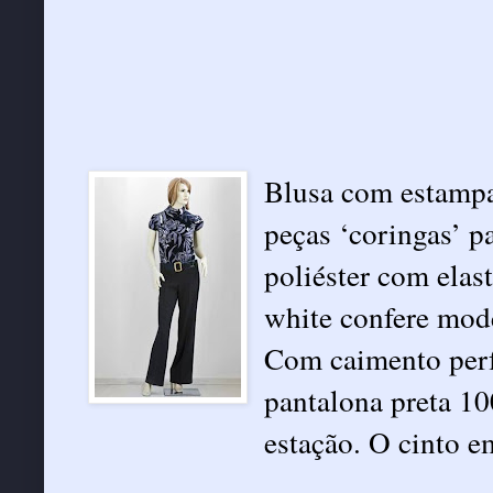
Blusa com estampa
peças ‘coringas’ p
poliéster com elas
white confere mode
Com caimento perf
pantalona preta 1
estação. O cinto e