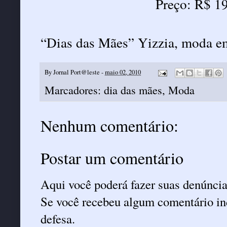
Preço: R$ 1
“Dias das Mães” Yizzia, moda em
By
Jornal Port@leste
-
maio 02, 2010
Marcadores:
dia das mães
,
Moda
Nenhum comentário:
Postar um comentário
Aqui você poderá fazer suas denúncia
Se você recebeu algum comentário ind
defesa.