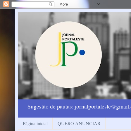
Sugestão de pautas: jornalportaleste@gmai
Página inicial
QUERO ANUNCIAR