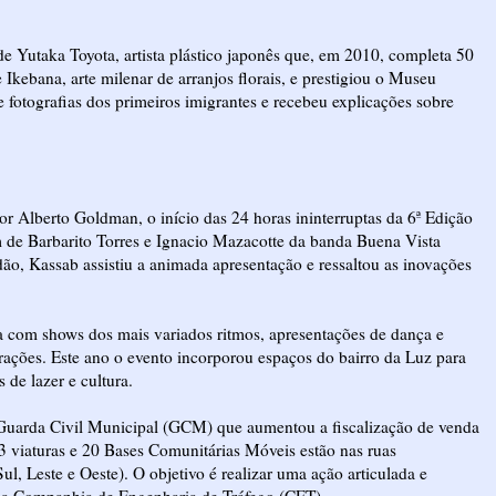
 de Yutaka Toyota, artista plástico japonês que, em 2010, completa 50
Ikebana, arte milenar de arranjos florais, e prestigiou o Museu
 fotografias dos primeiros imigrantes e recebeu explicações sobre
or Alberto Goldman, o início das 24 horas ininterruptas da 6ª Edição
om de Barbarito Torres e Ignacio Mazacotte da banda Buena Vista
o, Kassab assistiu a animada apresentação e ressaltou as inovações
a com shows dos mais variados ritmos, apresentações de dança e
trações. Este ano o evento incorporou espaços do bairro da Luz para
 de lazer e cultura.
 Guarda Civil Municipal (GCM) que aumentou a fiscalização de venda
73 viaturas e 20 Bases Comunitárias Móveis estão nas ruas
ul, Leste e Oeste). O objetivo é realizar uma ação articulada e