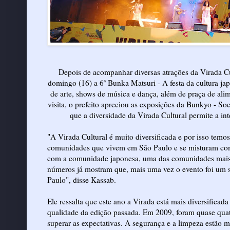
Depois de acompanhar diversas atrações da Virada Cu
domingo (16) a 6ª Bunka Matsuri - A festa da cultura ja
de arte, shows de música e dança, além de praça de ali
visita, o prefeito apreciou as exposições da Bunkyo - Soc
que a diversidade da Virada Cultural permite a in
"A Virada Cultural é muito diversificada e por isso temo
comunidades que vivem em São Paulo e se misturam com 
com a comunidade japonesa, uma das comunidades mais ex
números já mostram que, mais uma vez o evento foi um s
Paulo", disse Kassab.
Ele ressalta que este ano a Virada está mais diversificada
qualidade da edição passada. Em 2009, foram quase quat
superar as expectativas. A segurança e a limpeza estão 