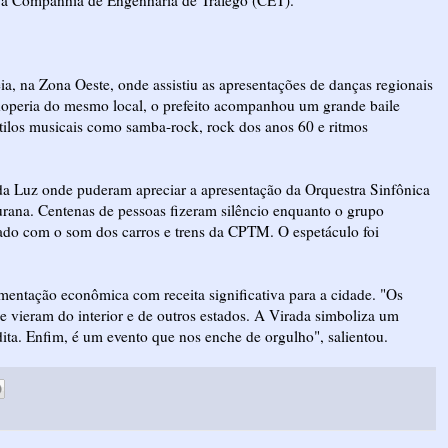
l e a Companhia de Engenharia de Tráfego (CET).
éia, na Zona Oeste, onde assistiu as apresentações de danças regionais
hoperia do mesmo local, o prefeito acompanhou um grande baile
ilos musicais como samba-rock, rock dos anos 60 e ritmos
da Luz onde puderam apreciar a apresentação da Orquestra Sinfônica
urana. Centenas de pessoas fizeram silêncio enquanto o grupo
ado com o som dos carros e trens da CPTM. O espetáculo foi
mentação econômica com receita significativa para a cidade. "Os
 vieram do interior e de outros estados. A Virada simboliza um
dita. Enfim, é um evento que nos enche de orgulho", salientou.