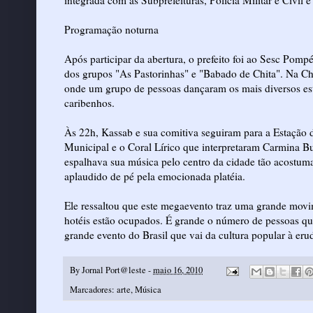
integrada com as Subprefeituras, Polícia Militar e Civi
Programação noturna
Após participar da abertura, o prefeito foi ao Sesc Pomp
dos grupos "As Pastorinhas" e "Babado de Chita". Na C
onde um grupo de pessoas dançaram os mais diversos est
caribenhos.
Às 22h, Kassab e sua comitiva seguiram para a Estação 
Municipal e o Coral Lírico que interpretaram Carmina B
espalhava sua música pelo centro da cidade tão acostum
aplaudido de pé pela emocionada platéia.
Ele ressaltou que este megaevento traz uma grande movi
hotéis estão ocupados. É grande o número de pessoas que
grande evento do Brasil que vai da cultura popular à eru
By
Jornal Port@leste
-
maio 16, 2010
Marcadores:
arte
,
Música