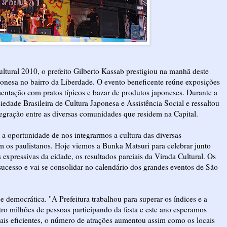
ltural 2010, o prefeito Gilberto Kassab prestigiou na manhã deste
ponesa no bairro da Liberdade. O evento beneficente reúne exposições
mentação com pratos típicos e bazar de produtos japoneses. Durante a
iedade Brasileira de Cultura Japonesa e Assistência Social e ressaltou
tegração entre as diversas comunidades que residem na Capital.
s a oportunidade de nos integrarmos a cultura das diversas
os paulistanos. Hoje viemos a Bunka Matsuri para celebrar junto
pressivas da cidade, os resultados parciais da Virada Cultural. Os
ucesso e vai se consolidar no calendário dos grandes eventos de São
 e democrática. "A Prefeitura trabalhou para superar os índices e a
ro milhões de pessoas participando da festa e este ano esperamos
mais eficientes, o número de atrações aumentou assim como os locais