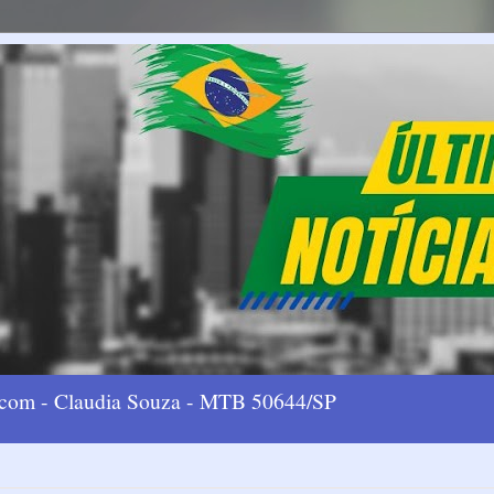
l.com - Claudia Souza - MTB 50644/SP