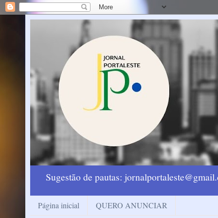
Sugestão de pautas: jornalportaleste@gmai
Página inicial
QUERO ANUNCIAR