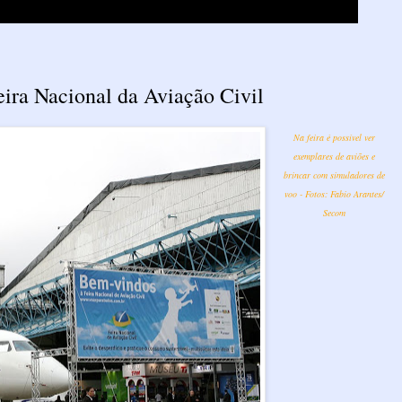
eira Nacional da Aviação Civil
Na feira é possível ver
exemplares de aviões e
brincar com simuladores de
voo - Fotos: Fabio Arantes/
Secom