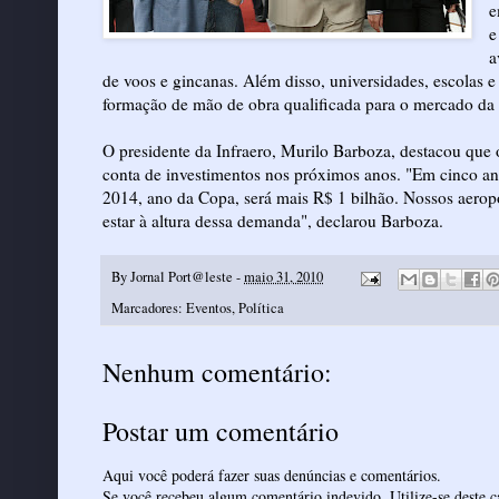
e
e
a
de voos e gincanas. Além disso, universidades, escolas e 
formação de mão de obra qualificada para o mercado da a
O presidente da Infraero, Murilo Barboza, destacou que 
conta de investimentos nos próximos anos. "Em cinco an
2014, ano da Copa, será mais R$ 1 bilhão. Nossos aeropor
estar à altura dessa demanda", declarou Barboza.
By
Jornal Port@leste
-
maio 31, 2010
Marcadores:
Eventos
,
Política
Nenhum comentário:
Postar um comentário
Aqui você poderá fazer suas denúncias e comentários.
Se você recebeu algum comentário indevido. Utilize-se deste ca