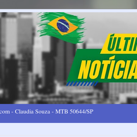
l.com - Claudia Souza - MTB 50644/SP