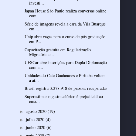
investi...
Japan House São Paulo realiza conversas online
com...
Série de imagens revela a cara da Vila Buarque
em ...
Unip abre vagas para o curso de pós-graduação
em P...
Capacitação gratuita em Regularização
Migratória e...
UFSCar abre inscrições para Dupla Diplomação
com a...
Unidades do Cate Guaianases e Pirituba voltam
a at...
Brasil registra 3.278.918 de pessoas recuperadas
Superestimar o gasto calórico é prejudicial ao
ema...
agosto 2020
(19)
►
julho 2020
(4)
►
junho 2020
(6)
►
maio 2020
(7)
►