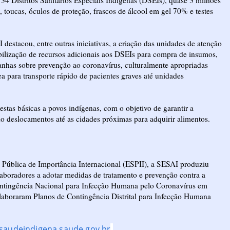
34 Distritos Sanitários Especiais Indígenas (DSEIs), quase 3 milhões
, toucas, óculos de proteção, frascos de álcool em gel 70% e testes
destacou, entre outras iniciativas, a criação das unidades de atenção
ibilização de recursos adicionais aos DSEIs para compra de insumos,
anhas sobre prevenção ao coronavírus, culturalmente apropriadas
ea para transporte rápido de pacientes graves até unidades
stas básicas a povos indígenas, com o objetivo de garantir a
do deslocamentos até as cidades próximas para adquirir alimentos.
ública de Importância Internacional (ESPII), a SESAI produziu
laboradores a adotar medidas de tratamento e prevenção contra a
Contingência Nacional para Infecção Humana pelo Coronavírus em
laboraram Planos de Contingência Distrital para Infecção Humana
saudeindigena.saude.gov.br
.