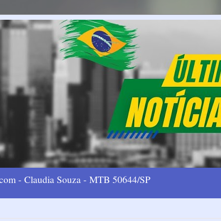
l.com - Claudia Souza - MTB 50644/SP