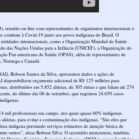
9), reunião on-line com representantes de organismos internacionais e
 de combate à Covid-19 junto aos povos indígenas do Brasil. O
e entidades internacionais, como a Organização Mundial de Saúde
o das Nações Unidas para a Infância (UNICEF), a Organização do
ção Pan-americana de Saúde (OPAS), além de representantes de
s, Noruega e Canadá.
SAI), Robson Santos da Silva, apresentou dados e ações de
I disponibilizou orçamento adicional de R$ 125 milhões para
s, distribuídos em 5.852 aldeias, de 305 etnias e que falam até 274
ente, do último dia 08 de setembro, que registrou 24.650 casos
indígenas.
 14 mil profissionais em campo, dos quais quase 60% indígenas.
aldeias, para evitar a contaminação dos indígenas. “São eles que
área indígena prestando serviços rotineiros de atenção básica de
tre outros”, disse Robson Silva. O secretário mencionou, também,