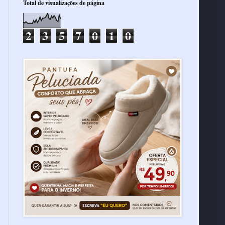
Total de visualizações de página
2
3
5
7
0
1
0