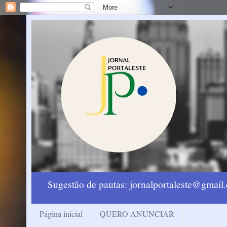
Sugestão de pautas: jornalportaleste@gmai
Página inicial
QUERO ANUNCIAR