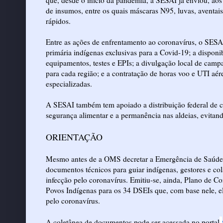
que, desde o início da pandemia, a SESAI já enviou, aos 
de insumos, entre os quais máscaras N95, luvas, aventais
rápidos.
Entre as ações de enfrentamento ao coronavírus, o SESAI 
primária indígenas exclusivas para a Covid-19; a dispon
equipamentos, testes e EPIs; a divulgação local de camp
para cada região; e a contratação de horas voo e UTI aér
especializadas.
A SESAI também tem apoiado a distribuição federal de ce
segurança alimentar e a permanência nas aldeias, evitan
ORIENTAÇÃO
Mesmo antes de a OMS decretar a Emergência de Saúde P
documentos técnicos para guiar indígenas, gestores e co
infecção pelo coronavírus. Emitiu-se, ainda, Plano de 
Povos Indígenas para os 34 DSEIs que, com base nele, e
pelo coronavírus.
A coletânea de documentos pode ser acessada no portal