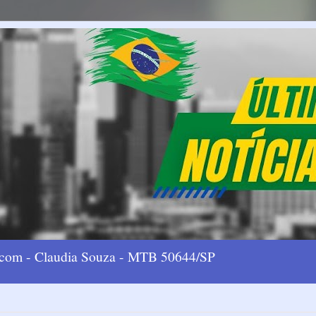
l.com - Claudia Souza - MTB 50644/SP