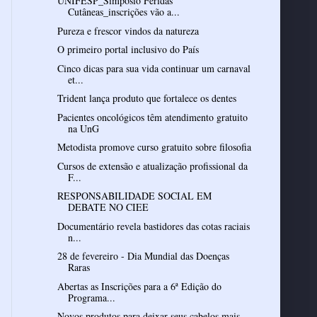
UNIFESP_Simpósio Feridas
Cutâneas_inscrições vão a...
Pureza e frescor vindos da natureza
O primeiro portal inclusivo do País
Cinco dicas para sua vida continuar um carnaval
et...
Trident lança produto que fortalece os dentes
Pacientes oncológicos têm atendimento gratuito
na UnG
Metodista promove curso gratuito sobre filosofia
Cursos de extensão e atualização profissional da
F...
RESPONSABILIDADE SOCIAL EM
DEBATE NO CIEE
Documentário revela bastidores das cotas raciais
n...
28 de fevereiro - Dia Mundial das Doenças
Raras
Abertas as Inscrições para a 6ª Edição do
Programa...
Novos produtos para deixar seus cabelos mais