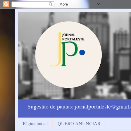
Sugestão de pautas: jornalportaleste@gmai
Página inicial
QUERO ANUNCIAR