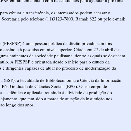
ESPSP entrará em contato com os candidatos para agendar a próxima
ara efetuar a transferência, os interessados podem acessar o
 Secretaria pelo telefone (11)3123-7800. Ramal: 822 ou pelo e-mail:
o (FESPSP) é uma pessoa jurídica de direito privado sem fins
ao ensino e à pesquisa em nível superior. Criada em 27 de abril de
guras eminentes da sociedade paulistana, dentre as quais se destacam
Paulo. A FESPSP é orientada desde o início para o estudo da
os e dirigentes capazes de atuar no processo de modernização da
a (ESP), a Faculdade de Biblioteconomia e Ciência da Informação
a Pós-Graduada de Ciências Sociais (EPG). O seu corpo de
sa acadêmica e aplicada, reunindo à atividade de produção do
ejamento, que tem sido a marca de atuação da instituição nos
 ao longo dos anos.