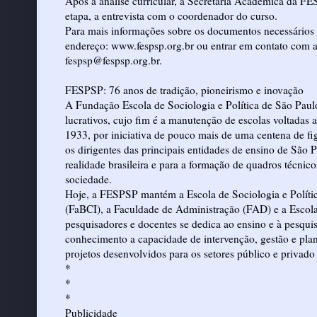
Após a análise curricular, a Secretaria Acadêmica da F
etapa, a entrevista com o coordenador do curso.
Para mais informações sobre os documentos necessários p
endereço: www.fespsp.org.br ou entrar em contato com a
fespsp@fespsp.org.br.
FESPSP: 76 anos de tradição, pioneirismo e inovação
A Fundação Escola de Sociologia e Política de São Paul
lucrativos, cujo fim é a manutenção de escolas voltadas 
1933, por iniciativa de pouco mais de uma centena de fi
os dirigentes das principais entidades de ensino de São 
realidade brasileira e para a formação de quadros técnic
sociedade.
Hoje, a FESPSP mantém a Escola de Sociologia e Polític
(FaBCI), a Faculdade de Administração (FAD) e a Escol
pesquisadores e docentes se dedica ao ensino e à pesqui
conhecimento a capacidade de intervenção, gestão e plan
projetos desenvolvidos para os setores público e privado
*
*
*
Publicidade