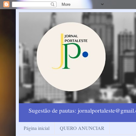
Sugestão de pautas: jornalportaleste@gmai
Página inicial
QUERO ANUNCIAR