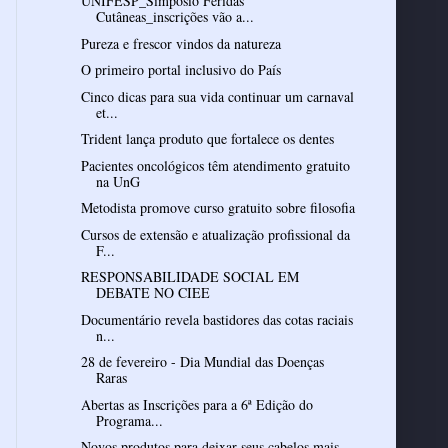
UNIFESP_Simpósio Feridas
Cutâneas_inscrições vão a...
Pureza e frescor vindos da natureza
O primeiro portal inclusivo do País
Cinco dicas para sua vida continuar um carnaval
et...
Trident lança produto que fortalece os dentes
Pacientes oncológicos têm atendimento gratuito
na UnG
Metodista promove curso gratuito sobre filosofia
Cursos de extensão e atualização profissional da
F...
RESPONSABILIDADE SOCIAL EM
DEBATE NO CIEE
Documentário revela bastidores das cotas raciais
n...
28 de fevereiro - Dia Mundial das Doenças
Raras
Abertas as Inscrições para a 6ª Edição do
Programa...
Novos produtos para deixar seus cabelos mais