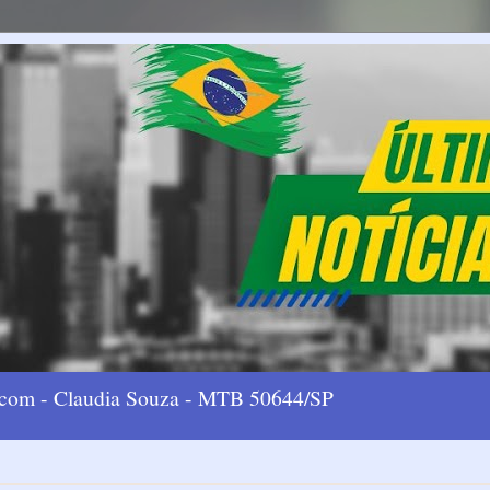
l.com - Claudia Souza - MTB 50644/SP