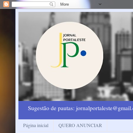
Sugestão de pautas: jornalportaleste@gmai
Página inicial
QUERO ANUNCIAR