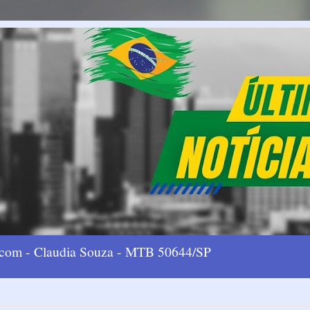
l.com - Claudia Souza - MTB 50644/SP