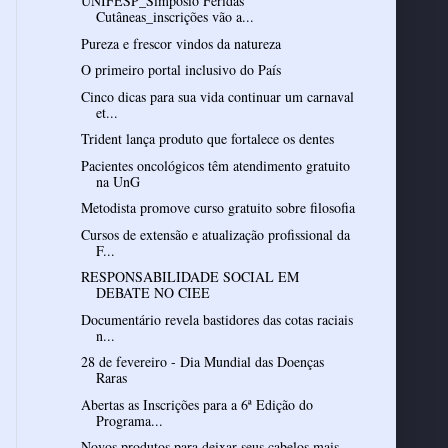
UNIFESP_Simpósio Feridas
Cutâneas_inscrições vão a...
Pureza e frescor vindos da natureza
O primeiro portal inclusivo do País
Cinco dicas para sua vida continuar um carnaval
et...
Trident lança produto que fortalece os dentes
Pacientes oncológicos têm atendimento gratuito
na UnG
Metodista promove curso gratuito sobre filosofia
Cursos de extensão e atualização profissional da
F...
RESPONSABILIDADE SOCIAL EM
DEBATE NO CIEE
Documentário revela bastidores das cotas raciais
n...
28 de fevereiro - Dia Mundial das Doenças
Raras
Abertas as Inscrições para a 6ª Edição do
Programa...
Novos produtos para deixar seus cabelos mais