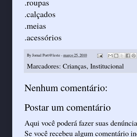
.roupas
.calçados
.meias
.acessórios
By
Jornal Port@leste
-
março 25, 2010
Marcadores:
Crianças
,
Institucional
Nenhum comentário:
Postar um comentário
Aqui você poderá fazer suas denúncia
Se você recebeu algum comentário ind