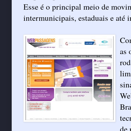
Esse é o principal meio de movi
intermunicipais, estaduais e até i
Com
as 
rod
lim
sin
Web
Bra
tec
de 