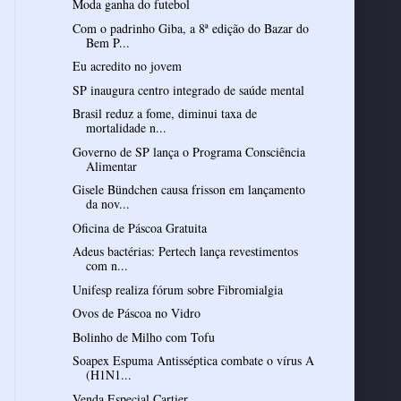
Com o padrinho Giba, a 8ª edição do Bazar do
Bem P...
Eu acredito no jovem
SP inaugura centro integrado de saúde mental
Brasil reduz a fome, diminui taxa de
mortalidade n...
Governo de SP lança o Programa Consciência
Alimentar
Gisele Bündchen causa frisson em lançamento
da nov...
Oficina de Páscoa Gratuita
Adeus bactérias: Pertech lança revestimentos
com n...
Unifesp realiza fórum sobre Fibromialgia
Ovos de Páscoa no Vidro
Bolinho de Milho com Tofu
Soapex Espuma Antisséptica combate o vírus A
(H1N1...
Venda Especial Cartier