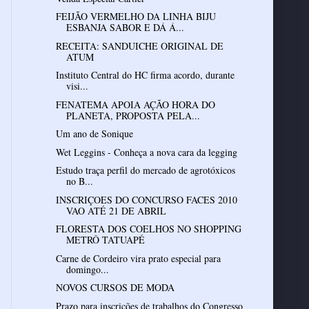
FEIJÃO VERMELHO DA LINHA BIJU
ESBANJA SABOR E DÁ Á...
RECEITA: SANDUICHE ORIGINAL DE
ATUM
Instituto Central do HC firma acordo, durante
visi...
FENATEMA APOIA AÇÃO HORA DO
PLANETA, PROPOSTA PELA...
Um ano de Sonique
Wet Leggins - Conheça a nova cara da legging
Estudo traça perfil do mercado de agrotóxicos
no B...
INSCRIÇOES DO CONCURSO FACES 2010
VAO ATÉ 21 DE ABRIL
FLORESTA DOS COELHOS NO SHOPPING
METRÔ TATUAPÉ
Carne de Cordeiro vira prato especial para
domingo...
NOVOS CURSOS DE MODA
Prazo para inscrições de trabalhos do Congresso