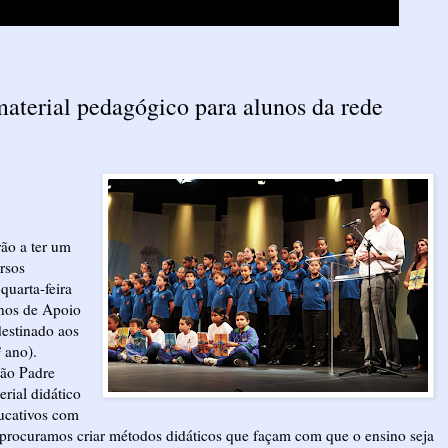
aterial pedagógico para alunos da rede
rão a ter um
rsos
quarta-feira
rnos de Apoio
estinado aos
 ano).
ção Padre
rial didático
ducativos com
a procuramos criar métodos didáticos que façam com que o ensino seja