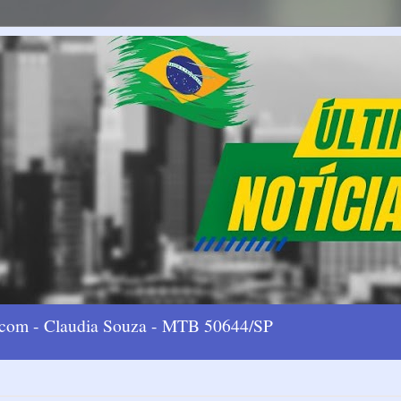
l.com - Claudia Souza - MTB 50644/SP