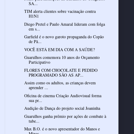
SA...
TIM alerta clientes sobre vacinação contra
H1N1
Diego Pretel e Paulo Amaral lideram com folga
em s...
Garfield é o novo garoto propaganda do Copão
de Pã...
VOCÊ ESTÁ EM DIA COM A SAÚDE?
Guarulhos comemora 10 anos do Orçamento
Participativo
FLORES COM CHOCOLATE E PEDIDO
PROGRAMADO SÃO AS AP...
Assim como os adultos, as crianças devem
aprender ...
Oficina de cinema Criação Audiovisual forma
sua pr...
Guarulhos ganha prêmio por ações de combate à
tube...
Max B.O. é o novo apresentador do Manos e
Minas