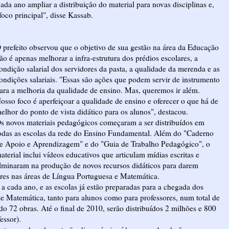
ada ano ampliar a distribuição do material para novas disciplinas e,
oco principal", disse Kassab.
 prefeito observou que o objetivo de sua gestão na área da Educação
ão é apenas melhorar a infra-estrutura dos prédios escolares, a
ondição salarial dos servidores da pasta, a qualidade da merenda e as
ondições salariais. "Essas são ações que podem servir de instrumento
ara a melhoria da qualidade de ensino. Mas, queremos ir além.
osso foco é aperfeiçoar a qualidade de ensino e oferecer o que há de
elhor do ponto de vista didático para os alunos", destacou.
s novos materiais pedagógicos começaram a ser distribuídos em
odas as escolas da rede do Ensino Fundamental. Além do "Caderno
e Apoio e Aprendizagem" e do "Guia de Trabalho Pedagógico", o
aterial inclui vídeos educativos que articulam mídias escritas e
ulminaram na produção de novos recursos didáticos para darem
res nas áreas de Língua Portuguesa e Matemática.
 a cada ano, e as escolas já estão preparadas para a chegada dos
de Matemática, tanto para alunos como para professores, num total de
do 72 obras. Até o final de 2010, serão distribuídos 2 milhões e 800
essor).