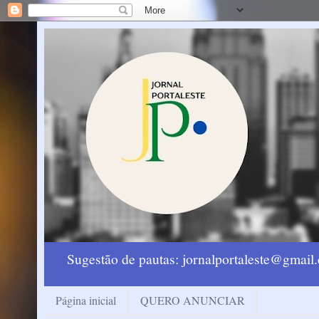
Sugestão de pautas: jornalportaleste@gmai
Página inicial
QUERO ANUNCIAR