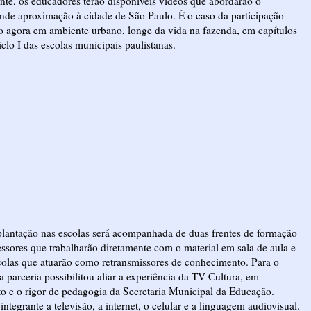
nte, os educadores terão disponíveis vídeos que abordarão o
rande aproximação à cidade de São Paulo. É o caso da participação
ão agora em ambiente urbano, longe da vida na fazenda, em capítulos
iclo I das escolas municipais paulistanas.
lantação nas escolas será acompanhada de duas frentes de formação
sores que trabalharão diretamente com o material em sala de aula e
olas que atuarão como retransmissores de conhecimento. Para o
parceria possibilitou aliar a experiência da TV Cultura, em
 e o rigor de pedagogia da Secretaria Municipal da Educação.
grante a televisão, a internet, o celular e a linguagem audiovisual.