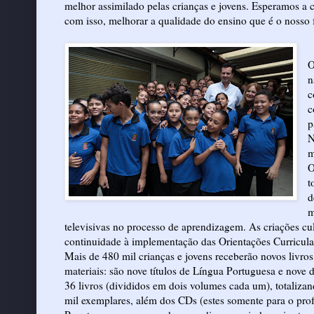
melhor assimilado pelas crianças e jovens. Esperamos a c
com isso, melhorar a qualidade do ensino que é o nosso f
O
n
c
c
p
N
m
O
t
d
m
televisivas no processo de aprendizagem. As criações c
continuidade à implementação das Orientações Curricula
Mais de 480 mil crianças e jovens receberão novos livros
materiais: são nove títulos de Língua Portuguesa e nove 
36 livros (divididos em dois volumes cada um), totalizan
mil exemplares, além dos CDs (estes somente para o prof