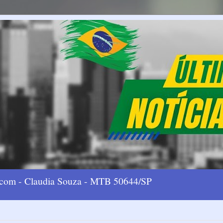
l.com - Claudia Souza - MTB 50644/SP