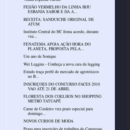
FEIJÃO VERMELHO DA LINHA BIJU
ESBANJA SABOR E DÁ Á...
RECEITA: SANDUICHE ORIGINAL DE
ATUM
Instituto Central do HC firma acordo, durante
visi...
FENATEMA APOIA AÇÃO HORA DO
PLANETA, PROPOSTA PELA...
Um ano de Sonique
Wet Leggins - Conheça a nova cara da legging
Estudo traça perfil do mercado de agrotóxicos
no B...
INSCRIÇOES DO CONCURSO FACES 2010
VAO ATÉ 21 DE ABRIL
FLORESTA DOS COELHOS NO SHOPPING
METRÔ TATUAPÉ
Carne de Cordeiro vira prato especial para
domingo...
NOVOS CURSOS DE MODA
Prazo para inscrições de trabalhos do Congresso