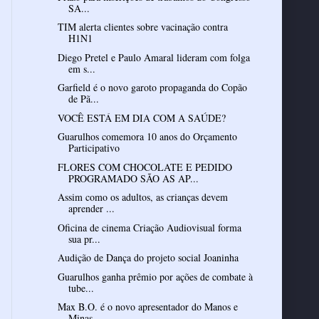
SA...
TIM alerta clientes sobre vacinação contra
H1N1
Diego Pretel e Paulo Amaral lideram com folga
em s...
Garfield é o novo garoto propaganda do Copão
de Pã...
VOCÊ ESTÁ EM DIA COM A SAÚDE?
Guarulhos comemora 10 anos do Orçamento
Participativo
FLORES COM CHOCOLATE E PEDIDO
PROGRAMADO SÃO AS AP...
Assim como os adultos, as crianças devem
aprender ...
Oficina de cinema Criação Audiovisual forma
sua pr...
Guarulhos ganha prêmio por ações de combate à
tube...
Max B.O. é o novo apresentador do Manos e
Minas