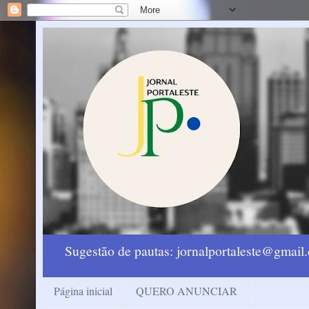
Sugestão de pautas: jornalportaleste@gmai
Página inicial
QUERO ANUNCIAR