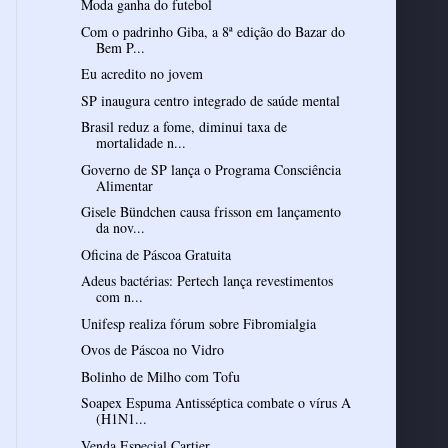
Com o padrinho Giba, a 8ª edição do Bazar do
Bem P...
Eu acredito no jovem
SP inaugura centro integrado de saúde mental
Brasil reduz a fome, diminui taxa de
mortalidade n...
Governo de SP lança o Programa Consciência
Alimentar
Gisele Bündchen causa frisson em lançamento
da nov...
Oficina de Páscoa Gratuita
Adeus bactérias: Pertech lança revestimentos
com n...
Unifesp realiza fórum sobre Fibromialgia
Ovos de Páscoa no Vidro
Bolinho de Milho com Tofu
Soapex Espuma Antisséptica combate o vírus A
(H1N1...
Venda Especial Cartier