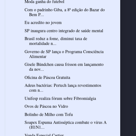
Com o padrinho Giba, a 8ª edição do Bazar do
Bem P...
Eu acredito no jovem
SP inaugura centro integrado de saúde mental
Brasil reduz a fome, diminui taxa de
mortalidade n...
Governo de SP lança o Programa Consciência
Alimentar
Gisele Bündchen causa frisson em lançamento
da nov...
Oficina de Páscoa Gratuita
Adeus bactérias: Pertech lança revestimentos
com n...
Unifesp realiza fórum sobre Fibromialgia
Ovos de Páscoa no Vidro
Bolinho de Milho com Tofu
Soapex Espuma Antisséptica combate o vírus A
(H1N1...
Venda Especial Cartier