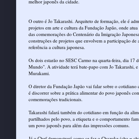
melhor japonês da cidade.
O outro é Jo Takarashi. Arquiteto de formação, ele é admi
projetos em arte e cultura da Fundação Japão, onde atua
das comemorações do Centenário da Imigração Japones
construções de projetos que envolvem a participação de a
referência a cultura japonesa.
Os dois estarão no SESC Carmo na quarta-feira, dia 17 d
Mundo". A atividade terá bate-papo com Jo Takarashi, e
Murakami.
O diretor da Fundação Japão vai falar sobre o cotidiano
é discorrer sobre a prática alimentar do povo japonês co
comemorações tradicionais.
Takarashi falará também do cotidiano em função da alime
partilhados pelo povo, a etiqueta e o comportamento famil
um povo japonês para além das impressões comuns.
Já o Chef demonstrará como se faz o Chazuke (cha = ch