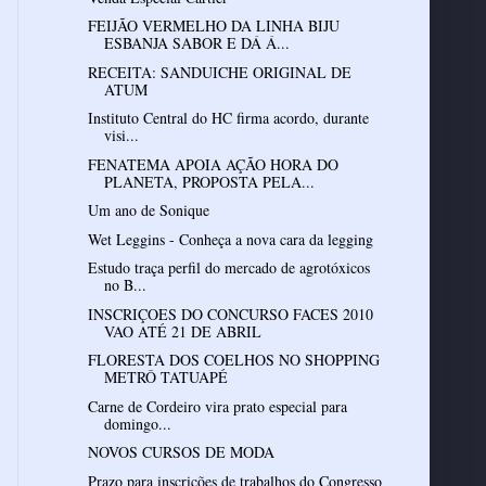
FEIJÃO VERMELHO DA LINHA BIJU
ESBANJA SABOR E DÁ Á...
RECEITA: SANDUICHE ORIGINAL DE
ATUM
Instituto Central do HC firma acordo, durante
visi...
FENATEMA APOIA AÇÃO HORA DO
PLANETA, PROPOSTA PELA...
Um ano de Sonique
Wet Leggins - Conheça a nova cara da legging
Estudo traça perfil do mercado de agrotóxicos
no B...
INSCRIÇOES DO CONCURSO FACES 2010
VAO ATÉ 21 DE ABRIL
FLORESTA DOS COELHOS NO SHOPPING
METRÔ TATUAPÉ
Carne de Cordeiro vira prato especial para
domingo...
NOVOS CURSOS DE MODA
Prazo para inscrições de trabalhos do Congresso