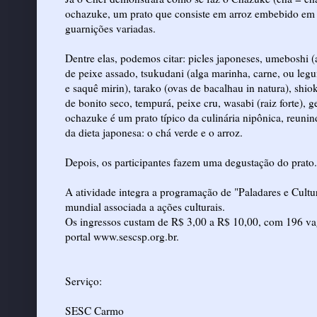
ochazuke, um prato que consiste em arroz embebido em
guarnições variadas.
Dentre elas, podemos citar: picles japoneses, umeboshi (
de peixe assado, tsukudani (alga marinha, carne, ou le
e saquê mirin), tarako (ovas de bacalhau in natura), shio
de bonito seco, tempurá, peixe cru, wasabi (raiz forte), g
ochazuke é um prato típico da culinária nipônica, reunin
da dieta japonesa: o chá verde e o arroz.
Depois, os participantes fazem uma degustação do prato.
A atividade integra a programação de "Paladares e Cult
mundial associada a ações culturais.
Os ingressos custam de R$ 3,00 a R$ 10,00, com 196 vag
portal www.sescsp.org.br.
Serviço:
SESC Carmo