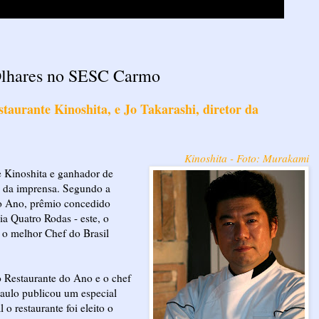
Olhares no SESC Carmo
aurante Kinoshita, e Jo Takarashi, diretor da
Kinoshita - Foto: Murakami
 Kinoshita e ganhador de
s da imprensa. Segundo a
do Ano, prêmio concedido
ia Quatro Rodas - este, o
i o melhor Chef do Brasil
 Restaurante do Ano e o chef
ulo publicou um especial
 restaurante foi eleito o