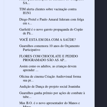
SA...
TIM alerta clientes sobre vacinação contra
H1N1
Diego Pretel e Paulo Amaral lideram com folga
em s...
Garfield é o novo garoto propaganda do Copão
de Pã...
VOCÊ ESTÁ EM DIA COM A SAÚDE?
Guarulhos comemora 10 anos do Orçamento
Participativo
FLORES COM CHOCOLATE E PEDIDO
PROGRAMADO SÃO AS AP...
Assim como os adultos, as crianças devem
aprender ...
Oficina de cinema Criação Audiovisual forma
sua pr...
Guarulhos ganha prêmio por ações de combate à
tube...
Max B.O. é o novo apresentador do Manos e
Minas