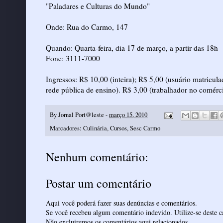
"Paladares e Culturas do Mundo"
Onde: Rua do Carmo, 147
Quando: Quarta-feira, dia 17 de março, a partir das 18h
Fone: 3111-7000
Ingressos: R$ 10,00 (inteira); R$ 5,00 (usuário matricu
rede pública de ensino). R$ 3,00 (trabalhador no comérc
By
Jornal Port@leste
-
março 15, 2010
Marcadores:
Culinária
,
Cursos
,
Sesc Carmo
Nenhum comentário:
Postar um comentário
Aqui você poderá fazer suas denúncias e comentários.
Se você recebeu algum comentário indevido. Utilize-se deste ca
Não excluiremos os comentários aqui relacionados.