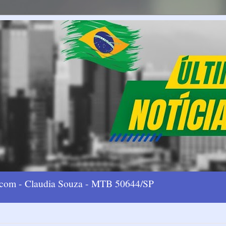
l.com - Claudia Souza - MTB 50644/SP