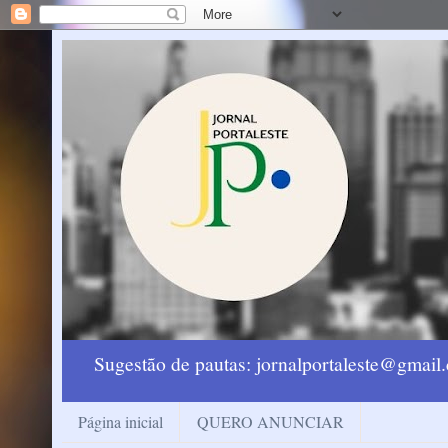
Sugestão de pautas: jornalportaleste@gmai
Página inicial
QUERO ANUNCIAR