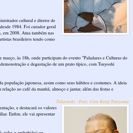
nistrador cultural e diretor de
 desde 1984. Foi curador geral
a, em 2008. Atua também nas
rtistas brasileiros tendo como
e março, às 18h, onde participam do evento "Paladares e Culturas do
 demonstração e degustação de um prato típico, com Tsuyoshi
 da população japonesa, assim como seus hábitos e costumes. A ideia
m relação ao café da manhã, almoço e jantar, além das festas e
Takarashi - Foto: Caio Kenji Tateyama
ntação, e destacará os valores
iar. Enfim, ele vai apresentar
á; zuke = embebido) ou