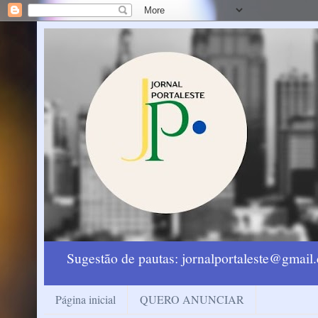
Sugestão de pautas: jornalportaleste@gmai
Página inicial
QUERO ANUNCIAR