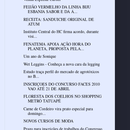
FEIJÃO VERMELHO DA LINHA BIJU
ESBANJA SABOR E DÁ Á...
RECEITA: SANDUICHE ORIGINAL DE
ATUM
Instituto Central do HC firma acordo, durante
visi...
FENATEMA APOIA AÇÃO HORA DO
PLANETA, PROPOSTA PELA...
Um ano de Sonique
Wet Leggins - Conheça a nova cara da legging
Estudo traça perfil do mercado de agrotóxicos
no B...
INSCRIÇOES DO CONCURSO FACES 2010
VAO ATÉ 21 DE ABRIL
FLORESTA DOS COELHOS NO SHOPPING
METRÔ TATUAPÉ
Carne de Cordeiro vira prato especial para
domingo...
NOVOS CURSOS DE MODA
Prazo para inscrições de trabalhos do Congresso