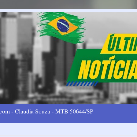
l.com - Claudia Souza - MTB 50644/SP