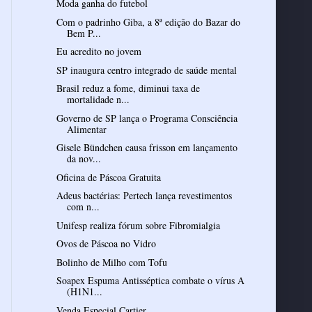
Com o padrinho Giba, a 8ª edição do Bazar do
Bem P...
Eu acredito no jovem
SP inaugura centro integrado de saúde mental
Brasil reduz a fome, diminui taxa de
mortalidade n...
Governo de SP lança o Programa Consciência
Alimentar
Gisele Bündchen causa frisson em lançamento
da nov...
Oficina de Páscoa Gratuita
Adeus bactérias: Pertech lança revestimentos
com n...
Unifesp realiza fórum sobre Fibromialgia
Ovos de Páscoa no Vidro
Bolinho de Milho com Tofu
Soapex Espuma Antisséptica combate o vírus A
(H1N1...
Venda Especial Cartier