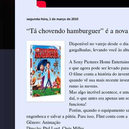
segunda-feira, 1 de março de 2010
“Tá chovendo hamburguer” é a nova
Disponível no varejo desde o dia
gargalhadas, levando você às alt
A Sony Pictures Home Entertain
e que agora pode ser levado para
O filme conta a história do inven
quando vê sua mais recente inven
rumo às nuvens.
Mas algo incrível acontece, e um
daí, o que antes era apenas um s
funciona!
Porém, quando o equipamento sai 
engenhoca e salvar a pátria. Para isso, Flint conta com 
Gênero: Animação
Direção: Phil Lord, Chris Miller