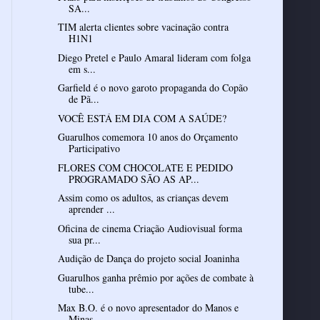
SA...
TIM alerta clientes sobre vacinação contra
H1N1
Diego Pretel e Paulo Amaral lideram com folga
em s...
Garfield é o novo garoto propaganda do Copão
de Pã...
VOCÊ ESTÁ EM DIA COM A SAÚDE?
Guarulhos comemora 10 anos do Orçamento
Participativo
FLORES COM CHOCOLATE E PEDIDO
PROGRAMADO SÃO AS AP...
Assim como os adultos, as crianças devem
aprender ...
Oficina de cinema Criação Audiovisual forma
sua pr...
Guarulhos ganha prêmio por ações de combate à
tube...
Max B.O. é o novo apresentador do Manos e
Minas