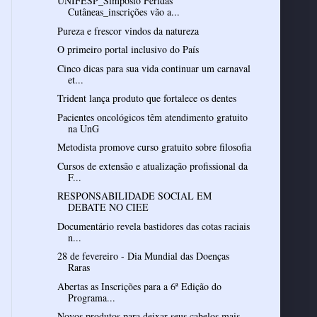
UNIFESP_Simpósio Feridas
Cutâneas_inscrições vão a...
Pureza e frescor vindos da natureza
O primeiro portal inclusivo do País
Cinco dicas para sua vida continuar um carnaval
et...
Trident lança produto que fortalece os dentes
Pacientes oncológicos têm atendimento gratuito
na UnG
Metodista promove curso gratuito sobre filosofia
Cursos de extensão e atualização profissional da
F...
RESPONSABILIDADE SOCIAL EM
DEBATE NO CIEE
Documentário revela bastidores das cotas raciais
n...
28 de fevereiro - Dia Mundial das Doenças
Raras
Abertas as Inscrições para a 6ª Edição do
Programa...
Novos produtos para deixar seus cabelos mais