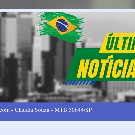
l.com - Claudia Souza - MTB 50644/SP