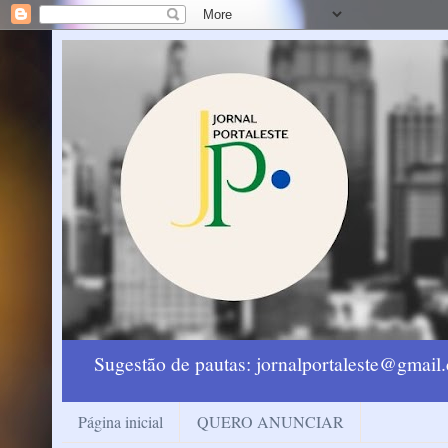
Sugestão de pautas: jornalportaleste@gmai
Página inicial
QUERO ANUNCIAR