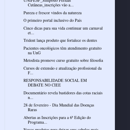
UNIFESP_Simpósio Feridas
Cutâneas_inscrições vão a...
Pureza e frescor vindos da natureza
O primeiro portal inclusivo do País
Cinco dicas para sua vida continuar um carnaval
et...
Trident lança produto que fortalece os dentes
Pacientes oncológicos têm atendimento gratuito
na UnG
Metodista promove curso gratuito sobre filosofia
Cursos de extensão e atualização profissional da
F...
RESPONSABILIDADE SOCIAL EM
DEBATE NO CIEE
Documentário revela bastidores das cotas raciais
n...
28 de fevereiro - Dia Mundial das Doenças
Raras
Abertas as Inscrições para a 6ª Edição do
Programa...
Novos produtos para deixar seus cabelos mais