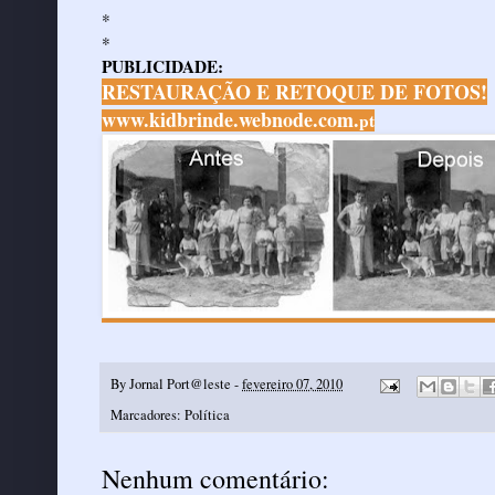
*
*
PUBLICIDADE:
RESTAURAÇÃO E RETOQUE DE FOTOS!
www.kidbrinde.webnode.com.
pt
By
Jornal Port@leste
-
fevereiro 07, 2010
Marcadores:
Política
Nenhum comentário: