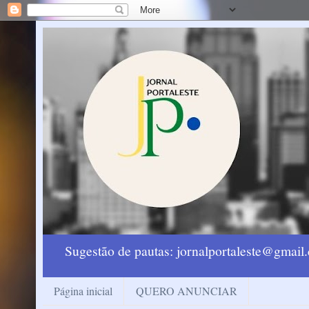
Sugestão de pautas: jornalportaleste@gmai
Página inicial
QUERO ANUNCIAR