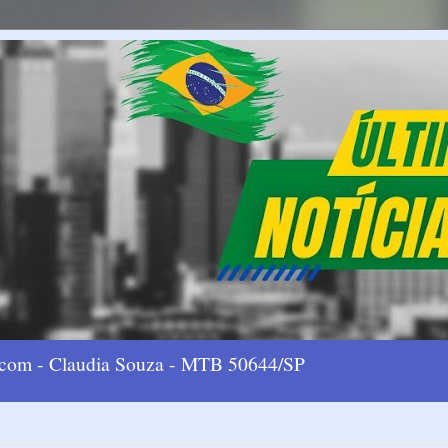
l.com - Claudia Souza - MTB 50644/SP