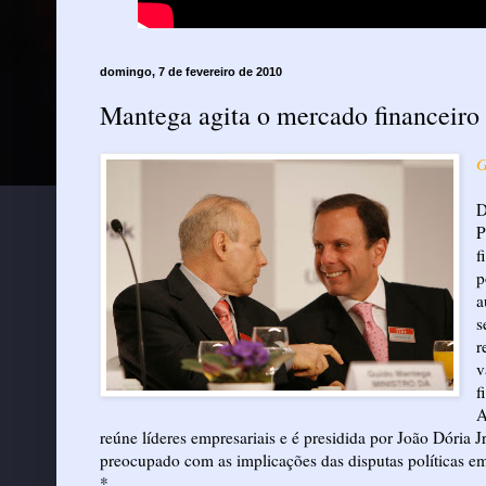
domingo, 7 de fevereiro de 2010
Mantega agita o mercado financeiro
G
D
P
f
p
a
s
r
v
f
A
reúne líderes empresariais e é presidida por João Dória
preocupado com as implicações das disputas políticas e
*