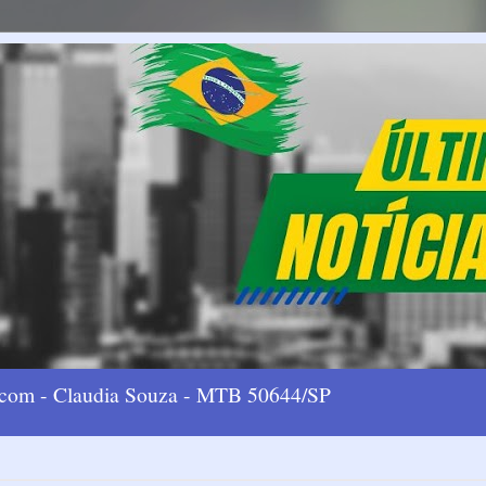
l.com - Claudia Souza - MTB 50644/SP