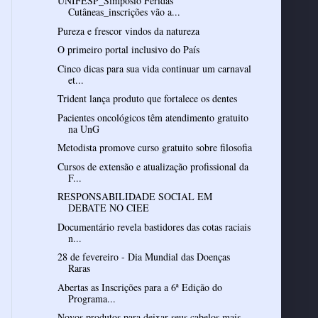
UNIFESP_Simpósio Feridas
Cutâneas_inscrições vão a...
Pureza e frescor vindos da natureza
O primeiro portal inclusivo do País
Cinco dicas para sua vida continuar um carnaval
et...
Trident lança produto que fortalece os dentes
Pacientes oncológicos têm atendimento gratuito
na UnG
Metodista promove curso gratuito sobre filosofia
Cursos de extensão e atualização profissional da
F...
RESPONSABILIDADE SOCIAL EM
DEBATE NO CIEE
Documentário revela bastidores das cotas raciais
n...
28 de fevereiro - Dia Mundial das Doenças
Raras
Abertas as Inscrições para a 6ª Edição do
Programa...
Novos produtos para deixar seus cabelos mais