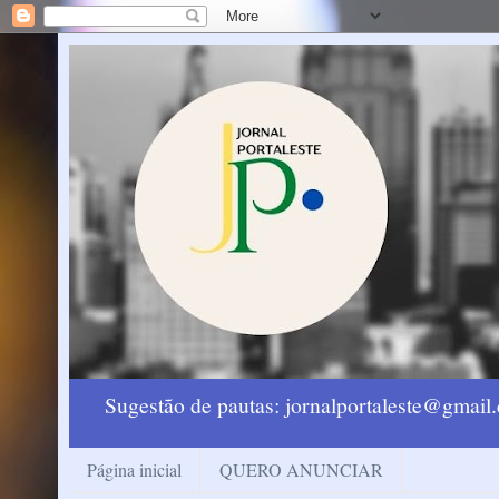
Sugestão de pautas: jornalportaleste@gmai
Página inicial
QUERO ANUNCIAR