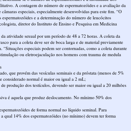
alitativo. A contagem do número de espermatozóides e a avaliação da
e câmaras especiais, especialmente desenvolvidas para este fim. “O
s espermatozóides e a determinação do número de leucócitos
cologista, diretor do Instituto de Ensino e Pesquisa em Medicina
ção da atividade sexual por um período de 48 a 72 horas. A coleta da
rasco para a coleta deve ser de boca larga e de material previamente
ca. “Situações especiais podem ser contornadas, como a coleta durante
roestimulação ou eletroejaculação nos homens com trauma de medula
a
lado, que provém das vesículas seminais e da próstata (menos de 5%
e considerado normal é maior ou igual a 2 mL;
de produção dos testículos, devendo ser maior ou igual a 20 milhões
essiva é aquela que produz deslocamento. No mínimo 50% dos
espermatozóides de forma normal no líquido seminal. Para
a a qual 14% dos espermatozóides (no mínimo) devem ter forma