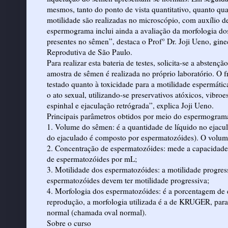
mesmos, tanto do ponto de vista quantitativo, quanto qu
motilidade são realizadas no microscópio, com auxílio d
espermograma inclui ainda a avaliação da morfologia do
presentes no sêmen”, destaca o Prof° Dr. Joji Ueno, gine
Reprodutiva de São Paulo.
Para realizar esta bateria de testes, solicita-se a absten
amostra de sêmen é realizada no próprio laboratório. O f
testado quanto à toxicidade para a motilidade espermáti
o ato sexual, utilizando-se preservativos atóxicos, vib
espinhal e ejaculação retrógrada”, explica Joji Ueno.
Principais parâmetros obtidos por meio do espermogram
1. Volume do sêmen: é a quantidade de líquido no ejacu
do ejaculado é composto por espermatozóides). O volum
2. Concentração de espermatozóides: mede a capacidade 
de espermatozóides por mL;
3. Motilidade dos espermatozóides: a motilidade progr
espermatozóides devem ter motilidade progressiva;
4. Morfologia dos espermatozóides: é a porcentagem de 
reprodução, a morfologia utilizada é a de KRUGER, par
normal (chamada oval normal).
Sobre o curso